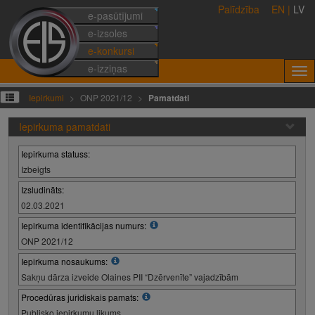
Palīdzība
EN
|
LV
e-pasūtījumi
e-izsoles
e-konkursi
e-izziņas
Iepirkumi
ONP 2021/12
Pamatdati
Iepirkuma pamatdati
Iepirkuma statuss:
Izbeigts
Izsludināts:
02.03.2021
Iepirkuma identifikācijas numurs:
ONP 2021/12
Iepirkuma nosaukums:
Sakņu dārza izveide Olaines PII “Dzērvenīte” vajadzībām
Procedūras juridiskais pamats:
Publisko iepirkumu likums