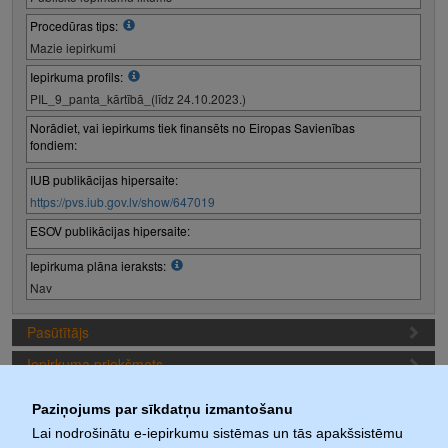
Procedūras tips:
Mazie iepirkumi
Iepirkuma profils:
PIL_9_panta_kārtībā_(līdz 24.10.2023.)
Norādiet, vai iepirkums tiek finansēts no Eiropas Savienības
fondiem:
IUB publikācijas hipersaite:
https://pvs.iub.gov.lv/show/647019
ESOV publikācijas hipersaite:
Iepirkuma plāna ieraksts:
Nav
Pasūtītājs
Iepirkuma priekšmets
Piedāvājuma sagatavošanas nosacījumi
Paziņojums par sīkdatņu izmantošanu
Iepirkuma termiņi
Lai nodrošinātu e-iepirkumu sistēmas un tās apakšsistēmu