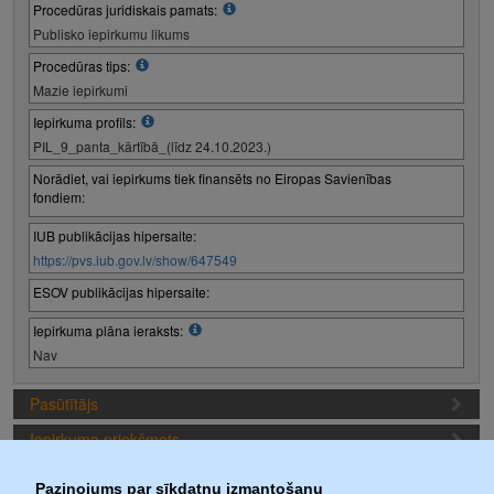
Procedūras juridiskais pamats:
Publisko iepirkumu likums
Procedūras tips:
Mazie iepirkumi
Iepirkuma profils:
PIL_9_panta_kārtībā_(līdz 24.10.2023.)
Norādiet, vai iepirkums tiek finansēts no Eiropas Savienības
fondiem:
IUB publikācijas hipersaite:
https://pvs.iub.gov.lv/show/647549
ESOV publikācijas hipersaite:
Iepirkuma plāna ieraksts:
Nav
Pasūtītājs
Iepirkuma priekšmets
Piedāvājuma sagatavošanas nosacījumi
Paziņojums par sīkdatņu izmantošanu