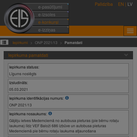
Palīdzība
EN
|
LV
e-pasūtījumi
e-izsoles
e-konkursi
e-izziņas
Iepirkumi
ONP 2021/13
Pamatdati
Iepirkuma pamatdati
Iepirkuma statuss:
Līgums noslēgts
Izsludināts:
05.03.2021
Iepirkuma identifikācijas numurs:
ONP 2021/13
Iepirkuma nosaukums:
Gājēju ietves Medemciemā no autobusa pieturas (pie bērnu rotaļu
laukuma) līdz VEF Baloži 686 izbūve un autobusa pieturas
Medemciemā pie bērnu rotaļu laukuma atjaunošana