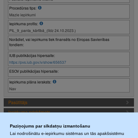
Procedūras tips:
Mazie iepirkumi
Iepirkuma profils:
PIL_9_panta_kārtībā_(līdz 24.10.2023.)
Norādiet, vai iepirkums tiek finansēts no Eiropas Savienības
fondiem:
IUB publikācijas hipersaite:
https://pvs.iub.gov.lv/show/656537
ESOV publikācijas hipersaite:
Iepirkuma plāna ieraksts:
Nav
Pasūtītājs
Iepirkuma priekšmets
Piedāvājuma sagatavošanas nosacījumi
Paziņojums par sīkdatņu izmantošanu
Iepirkuma termiņi
Lai nodrošinātu e-iepirkumu sistēmas un tās apakšsistēmu