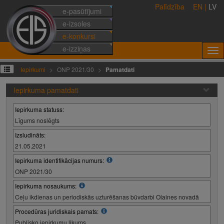
Palīdzība
EN
|
LV
e-pasūtījumi
e-izsoles
e-konkursi
e-izziņas
Iepirkumi
ONP 2021/30
Pamatdati
Iepirkuma pamatdati
Iepirkuma statuss:
Līgums noslēgts
Izsludināts:
21.05.2021
Iepirkuma identifikācijas numurs:
ONP 2021/30
Iepirkuma nosaukums:
Ceļu ikdienas un periodiskās uzturēšanas būvdarbi Olaines novadā
Procedūras juridiskais pamats:
Publisko iepirkumu likums