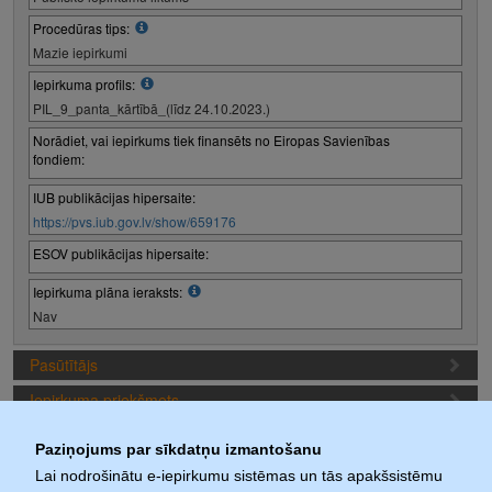
Procedūras tips:
Mazie iepirkumi
Iepirkuma profils:
PIL_9_panta_kārtībā_(līdz 24.10.2023.)
Norādiet, vai iepirkums tiek finansēts no Eiropas Savienības
fondiem:
IUB publikācijas hipersaite:
https://pvs.iub.gov.lv/show/659176
ESOV publikācijas hipersaite:
Iepirkuma plāna ieraksts:
Nav
Pasūtītājs
Iepirkuma priekšmets
Piedāvājuma sagatavošanas nosacījumi
Paziņojums par sīkdatņu izmantošanu
Iepirkuma termiņi
Lai nodrošinātu e-iepirkumu sistēmas un tās apakšsistēmu