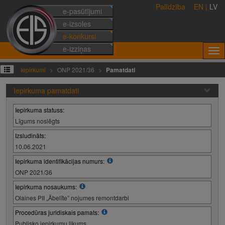
Palīdzība
EN
|
LV
e-pasūtījumi
e-izsoles
e-konkursi
e-izziņas
Iepirkumi
ONP 2021/36
Pamatdati
Iepirkuma pamatdati
Iepirkuma statuss:
Līgums noslēgts
Izsludināts:
10.06.2021
Iepirkuma identifikācijas numurs:
ONP 2021/36
Iepirkuma nosaukums:
Olaines PII „Ābelīte” nojumes remontdarbi
Procedūras juridiskais pamats:
Publisko iepirkumu likums