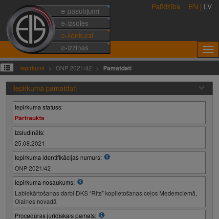
Palīdzība
EN
|
LV
e-pasūtījumi
e-izsoles
e-konkursi
e-izziņas
Iepirkumi
ONP 2021/42
Pamatdati
Iepirkuma pamatdati
Iepirkuma statuss:
Pārtraukts
Izsludināts:
25.08.2021
Iepirkuma identifikācijas numurs:
ONP 2021/42
Iepirkuma nosaukums:
Labiekārtošanas darbi DKS “Rīts” koplietošanas ceļos Medemciemā,
Olaines novadā
Procedūras juridiskais pamats: