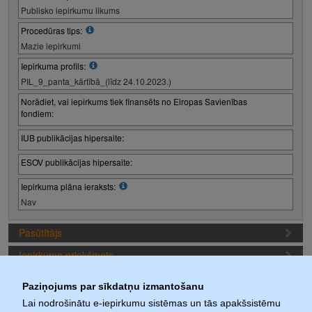
Publisko iepirkumu likums
Procedūras tips:
Mazie iepirkumi
Iepirkuma profils:
PIL_9_panta_kārtībā_(līdz 24.10.2023.)
Norādiet, vai iepirkums tiek finansēts no Eiropas Savienības
fondiem:
IUB publikācijas hipersaite:
ESOV publikācijas hipersaite:
Iepirkuma plāna ieraksts:
Nav
Pasūtītājs
Iepirkuma priekšmets
Piedāvājuma sagatavošanas nosacījumi
Paziņojums par sīkdatņu izmantošanu
Iepirkuma termiņi
Lai nodrošinātu e-iepirkumu sistēmas un tās apakšsistēmu