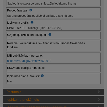
Sabiedrisko pakalpojumu sniedzēju iepirkumu likums
Procedūras tips:
Sarunu procedūra, publicējot dalības uzaicinājumu
Iepirkuma profils:
SPSIL_SP_EU_sliekšņi_(līdz 24.10.2023.)
Uzņēmēju skaita ierobežojumi:
Norādiet, vai iepirkums tiek finansēts no Eiropas Savienības
fondiem:
IUB publikācijas hipersaite:
https://pvs.iub.gov.lv/show/672613
ESOV publikācijas hipersaite:
Iepirkuma plāna ieraksts:
Nav
Pasūtītājs
Iepirkuma priekšmets