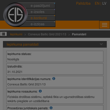
Palīdzība
EN
|
LV
e-pasūtījumi
e-izsoles
e-konkursi
e-izziņas
Iepirkumi
Conexus Baltic Grid 2021/13
Pamatdati
Iepirkuma pamatdati
Iepirkuma statuss:
Noslēgts
Izsludināts:
31.10.2021
Iepirkuma identifikācijas numurs:
Conexus Baltic Grid 2021/13
Iepirkuma nosaukums:
Fiziskās drošības sistēmu, optiskā tīkla un ugunsdrošības sistēmu
iekārtu piegāde un uzstādīšana
Procedūras juridiskais pamats: