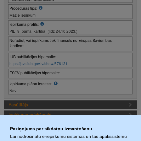
Procedūras tips:
Mazie iepirkumi
Iepirkuma profils:
PIL_9_panta_kārtībā_(līdz 24.10.2023.)
Norādiet, vai iepirkums tiek finansēts no Eiropas Savienības
fondiem:
IUB publikācijas hipersaite:
https://pvs.iub.gov.lv/show/676131
ESOV publikācijas hipersaite:
Iepirkuma plāna ieraksts:
Nav
Pasūtītājs
Iepirkuma priekšmets
Piedāvājuma sagatavošanas nosacījumi
Paziņojums par sīkdatņu izmantošanu
Iepirkuma termiņi
Lai nodrošinātu e-iepirkumu sistēmas un tās apakšsistēmu