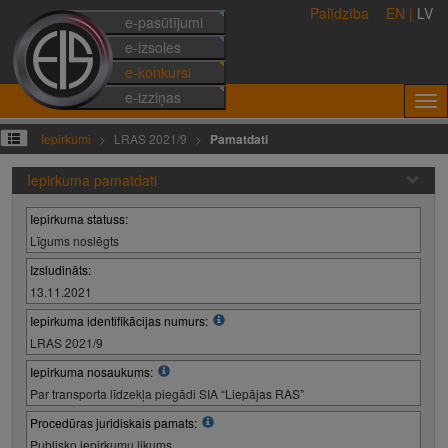
Palīdzība
EN
|
LV
e-pasūtījumi
e-izsoles
e-konkursi
e-izziņas
Iepirkumi
LRAS 2021/9
Pamatdati
Iepirkuma pamatdati
Iepirkuma statuss:
Līgums noslēgts
Izsludināts:
13.11.2021
Iepirkuma identifikācijas numurs:
LRAS 2021/9
Iepirkuma nosaukums:
Par transporta līdzekļa piegādi SIA “Liepājas RAS”
Procedūras juridiskais pamats:
Publisko iepirkumu likums