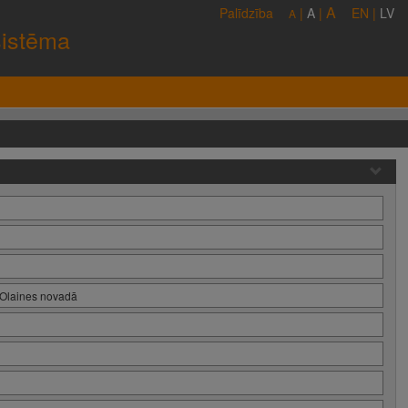
A
Palīdzība
|
A
|
EN
|
LV
A
sistēma
 Olaines novadā