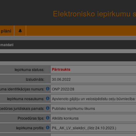
Elektronisko iepirkumu 
 plāni
matdati
Pārtraukts
Iepirkuma statuss:
Izsludināts:
30.06.2022
kuma identifikācijas numurs:
ONP 2022/28
Iepirkuma nosaukums:
Apvienoto gājēju un velosipēdistu ceļu būvniecība
cedūras juridiskais pamats:
Publisko iepirkumu likums
Procedūras tips:
Atklāts konkurss
Iepirkuma profils:
PIL_AK_LV_sliekšņi_(līdz 24.10.2023.)