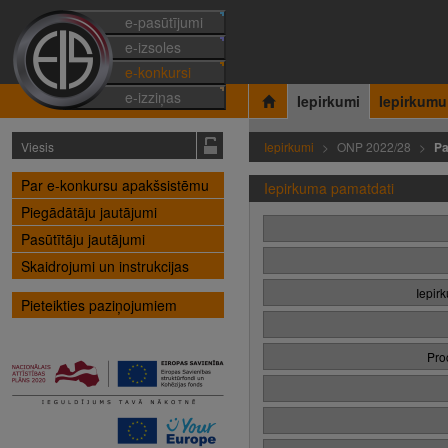
e-pasūtījumi
e-izsoles
e-konkursi
e-izziņas
Iepirkumi
Iepirkumu
Viesis
Iepirkumi
ONP 2022/28
Pa
Par e-konkursu apakšsistēmu
Iepirkuma pamatdati
Piegādātāju jautājumi
Pasūtītāju jautājumi
Skaidrojumi un instrukcijas
Iepir
Pieteikties paziņojumiem
Pro