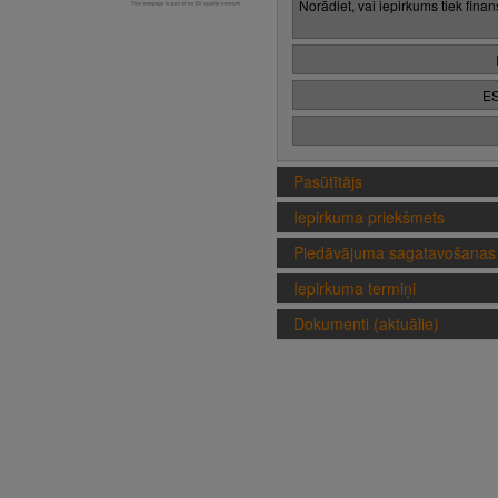
Norādiet, vai iepirkums tiek fina
ES
Pasūtītājs
Iepirkuma priekšmets
Piedāvājuma sagatavošanas 
Iepirkuma termiņi
Dokumenti (aktuālie)