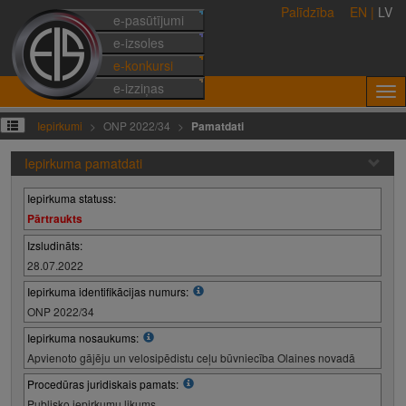
Palīdzība
EN
|
LV
e-pasūtījumi
e-izsoles
e-konkursi
e-izziņas
Iepirkumi
ONP 2022/34
Pamatdati
Iepirkuma pamatdati
Iepirkuma statuss:
Pārtraukts
Izsludināts:
28.07.2022
Iepirkuma identifikācijas numurs:
ONP 2022/34
Iepirkuma nosaukums:
Apvienoto gājēju un velosipēdistu ceļu būvniecība Olaines novadā
Procedūras juridiskais pamats:
Publisko iepirkumu likums