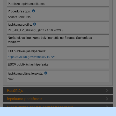
Publisko iepirkumu likums
Procedūras tips:
Atklāts konkurss
Iepirkuma profils:
PIL_AK_LV_sliekšņi_(līdz 24.10.2023.)
Norādiet, vai iepirkums tiek finansēts no Eiropas Savienības
fondiem:
IUB publikācijas hipersaite:
https://pvs.iub.gov.lv/show/710721
ESOV publikācijas hipersaite:
Iepirkuma plāna ieraksts:
Nav
Pasūtītājs
Iepirkuma priekšmets
Piedāvājuma sagatavošanas nosacījumi
Iepirkuma termiņi