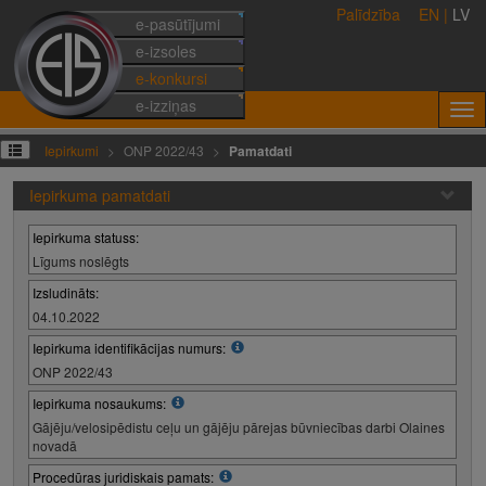
Palīdzība
EN
|
LV
e-pasūtījumi
e-izsoles
e-konkursi
e-izziņas
Iepirkumi
ONP 2022/43
Pamatdati
Iepirkuma pamatdati
Iepirkuma statuss:
Līgums noslēgts
Izsludināts:
04.10.2022
Iepirkuma identifikācijas numurs:
ONP 2022/43
Iepirkuma nosaukums:
Gājēju/velosipēdistu ceļu un gājēju pārejas būvniecības darbi Olaines
novadā
Procedūras juridiskais pamats: