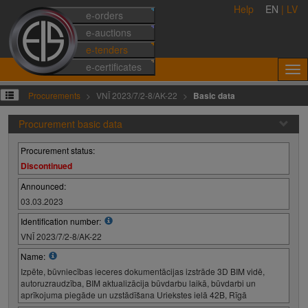
Help
EN
|
LV
e-orders
e-auctions
e-tenders
e-certificates
Procurements
VNĪ 2023/7/2-8/AK-22
Basic data
Procurement basic data
Procurement status:
Discontinued
Announced:
03.03.2023
Identification number:
VNĪ 2023/7/2-8/AK-22
Name:
Izpēte, būvniecības ieceres dokumentācijas izstrāde 3D BIM vidē,
autoruzraudzība, BIM aktualizācija būvdarbu laikā, būvdarbi un
aprīkojuma piegāde un uzstādīšana Uriekstes ielā 42B, Rīgā