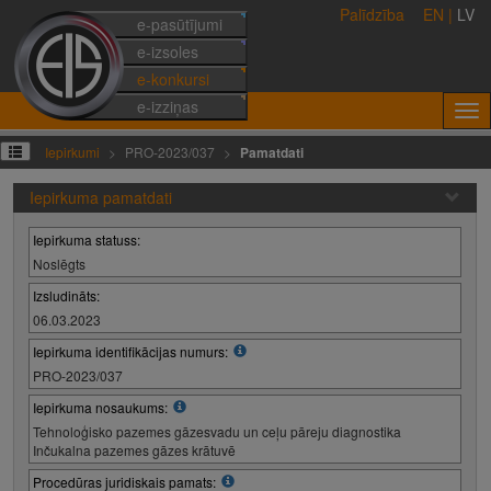
Palīdzība
EN
|
LV
e-pasūtījumi
e-izsoles
e-konkursi
e-izziņas
Iepirkumi
PRO-2023/037
Pamatdati
Iepirkuma pamatdati
Iepirkuma statuss:
Noslēgts
Izsludināts:
06.03.2023
Iepirkuma identifikācijas numurs:
PRO-2023/037
Iepirkuma nosaukums:
Tehnoloģisko pazemes gāzesvadu un ceļu pāreju diagnostika
Inčukalna pazemes gāzes krātuvē
Procedūras juridiskais pamats: