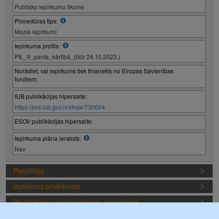
Publisko iepirkumu likums
Procedūras tips:
Mazie iepirkumi
Iepirkuma profils:
PIL_9_panta_kārtībā_(līdz 24.10.2023.)
Norādiet, vai iepirkums tiek finansēts no Eiropas Savienības
fondiem:
IUB publikācijas hipersaite:
https://pvs.iub.gov.lv/show/730004
ESOV publikācijas hipersaite:
Iepirkuma plāna ieraksts:
Nav
Pasūtītājs
Iepirkuma priekšmets
Piedāvājuma sagatavošanas nosacījumi
Iepirkuma termiņi