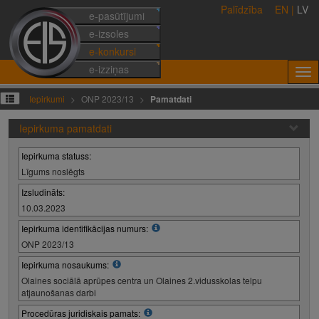
Palīdzība
EN
|
LV
e-pasūtījumi
e-izsoles
e-konkursi
e-izziņas
Iepirkumi
ONP 2023/13
Pamatdati
Iepirkuma pamatdati
Iepirkuma statuss:
Līgums noslēgts
Izsludināts:
10.03.2023
Iepirkuma identifikācijas numurs:
ONP 2023/13
Iepirkuma nosaukums:
Olaines sociālā aprūpes centra un Olaines 2.vidusskolas telpu
atjaunošanas darbi
Procedūras juridiskais pamats: