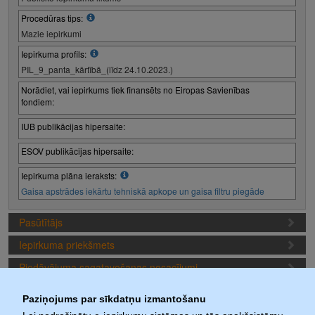
Procedūras tips:
Mazie iepirkumi
Iepirkuma profils:
PIL_9_panta_kārtībā_(līdz 24.10.2023.)
Norādiet, vai iepirkums tiek finansēts no Eiropas Savienības
fondiem:
IUB publikācijas hipersaite:
ESOV publikācijas hipersaite:
Iepirkuma plāna ieraksts:
Gaisa apstrādes iekārtu tehniskā apkope un gaisa filtru piegāde
Pasūtītājs
Iepirkuma priekšmets
Piedāvājuma sagatavošanas nosacījumi
Iepirkuma termiņi
Paziņojums par sīkdatņu izmantošanu
Iepirkuma daļas