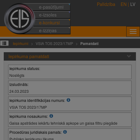
Palīdzība
EN
|
LV
e-pasūtījumi
e-izsoles
e-konkursi
e-izziņas
Iepirkumi
VSIA TOS 2023/17MP
Pamatdati
Iepirkuma pamatdati
Iepirkuma statuss:
Noslēgts
Izsludināts:
24.03.2023
Iepirkuma identifikācijas numurs:
VSIA TOS 2023/17MP
Iepirkuma nosaukums:
Gaisa apstrādes iekārtu tehniskā apkope un gaisa filtru piegāde
Procedūras juridiskais pamats:
Publisko iepirkumu likums