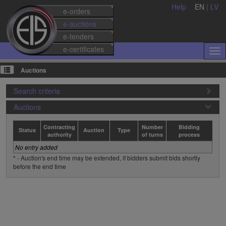
Help
EN
|
LV
e-orders
e-auctions
e-tenders
e-certificates
Auctions
Search criteria
Auctions
Contracting
Number
Bidding
Status
Auction
Type
authority
of turns
process
No entry added
* - Auction's end time may be extended, if bidders submit bids shortly
before the end time