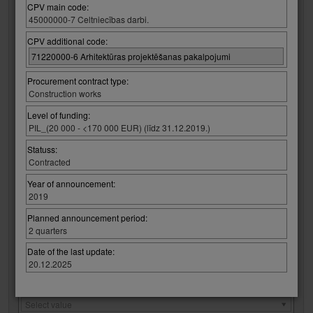
Regulatory Law:
CPV main code:
Regulatory
Select value
45000000-7 Celtniecības darbi.
Law:
Regulation / procurement :
CPV additional code:
Regulation
Select value
71220000-6 Arhitektūras projektēšanas pakalpojumi
/
procurement
CPV code:
Procurement contract type:
:
Construction works
Select group:
Select value
Level of funding:
PIL_(20 000 - <170 000 EUR) (līdz 31.12.2019.)
Select code:
Statuss:
Select value
Contracted
Year of announcement:
No entry added
2019
Procurement contract type:
Planned announcement period:
Procurement
Select value
2 quarters
contract
type:
Level of funding:
Date of the last update:
20.12.2025
Level
Select value
of
funding:
Statuss:
Statuss:
Select value