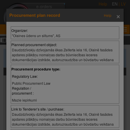
Help
EN
|
LV
e-orders
×
e-auctions
Procurement plan record
Help
e-tenders
e-certificates
Organizer:
"Olaines ūdens un siltums", AS
Procurement plans
Planned procurement object:
Daudzdzīvokļu dzīvojamās ēkas Zeiferta iela 16, Olainē fasādes
apdares plākšņu nomaiņas darbu būvniecības ieceres
To search purchase plans, please enter the search criteria and press
dokumentācijas izstrāde, autoruzraudzība un būvdarbu veikšana
'Search'
Procurement procedure type:
Search criteria
Regulatory Law:
Organizer:
Public Procurement Law
Regulation /
Organizer:
Select value
procurement :
Organizer:
Mazie iepirkumi
Link to Tenderer’s site / purchase:
Daudzdzīvokļu dzīvojamās ēkas Zeiferta iela 16, Olainē fasādes
Planned procurement object:
apdares plākšņu nomaiņas darbu būvniecības ieceres
dokumentācijas izstrāde, autoruzraudzība un būvdarbu veikšana