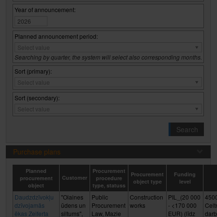
Year of announcement:
Planned announcement period:
Planned
Select value
announcement
Searching by quarter, the system will select also corresponding months.
period:
Sort (primary):
Sort
Select value
(primary):
Sort (secondary):
Sort
Select value
(secondary):
Search
Purchase plans
Planned
Procurement
Procurement
Funding
Customer
procurement
procedure
object type
level
object
type, statuss
Daudzdzīvokļu
"Olaines
Public
Construction
PIL_(20 000
450
dzīvojamās
ūdens un
Procurement
works
- <170 000
Celt
ēkas Zeiferta
siltums",
Law, Mazie
EUR) (līdz
darbi