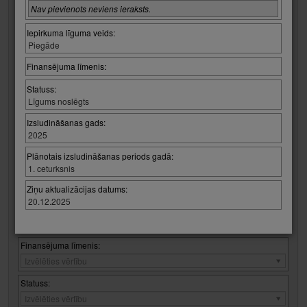
Procedūras juridiskais pamats:
Nav pievienots neviens ieraksts.
Procedūras
Izvēlēties vērtību
juridiskais
Iepirkuma līguma veids:
pamats:
Procedūras tips:
Piegāde
Procedūras
Izvēlēties vērtību
tips:
Finansējuma līmenis:
CPV kods:
Statuss:
Grupas izvēle:
Līgums noslēgts
Izvēlēties vērtību
Izsludināšanas gads:
2025
Koda izvēle:
Izvēlēties vērtību
Plānotais izsludināšanas periods gadā:
1. ceturksnis
Nav pievienots neviens ieraksts.
Ziņu aktualizācijas datums:
20.12.2025
Iepirkuma līguma veids:
Iepirkuma
Izvēlēties vērtību
līguma
veids:
Finansējuma līmenis:
Finansējuma
Izvēlēties vērtību
līmenis:
Statuss:
Statuss:
Izvēlēties vērtību