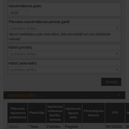
Izsludināšanas gads:
Plānotais izsludināšanas periods gadā:
Plānotais
Izvēlēties vērtību
izsludināšanas
Veicot meklēšanu pēc ceturkšņa, tiek piemeklēti arī visi atbilstošie
periods
mēneši.
gadā:
Kārtot (primāri):
Kārtot
Izvēlēties vērtību
(primāri):
Kārtot (sekundāri):
Kārtot
Izvēlēties vērtību
(sekundāri):
Meklēt
Iepirkuma plāni
Iepirkuma
Plānotais
Iepirkuma
veikšanas
Finansējuma
Pasūtītājs
CPV
I
iepirkuma
līguma
kārtība,
līmenis
priekšmets
veids
statuss
Gāzes
"Tiesu
Publisko
Piegāde
09123000-
2