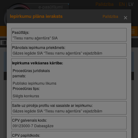
Palīdzība
EN
|
LV
e-pasūtījumi
×
e-izsoles
Iepirkumu plāna ieraksts
Palīdzība
e-konkursi
e-izziņas
Pasūtītājs:
"Tiesu namu aģentūra" SIA
Iepirkumu plāni
Plānotais iepirkuma priekšmets:
Gāzes iegāde SIA “Tiesu namu aģentūra” vajadzībām
Lai atlasītu iepirkumu plānus, lūdzu ievadiet meklēšanas kritērijus un
Iepirkuma veikšanas kārtība:
spiediet pogu 'Meklēt'
Procedūras juridiskais
Meklēšanas kritēriji
pamats:
Publisko iepirkumu likums
Pasūtītājs:
Procedūras tips:
Pasūtītājs:
Izvēlēties vērtību
Slēgts konkurss
Pasūtītājs:
Saite uz pircēja profilu vai sasaiste ar iepirkumu:
Gāzes iegāde SIA “Tiesu namu aģentūra” vajadzībām
CPV galvenais kods:
Plānotais iepirkuma priekšmets:
09123000-7 Dabasgāze
CPV papildkods: