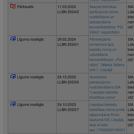
Pārtraukts
11.03.2024
Skaņas tehnikas
SIA
LLBN 2024/2
aprīkojuma noma,
Lat
uzstādīšana un
bie
apkalpošana
nam
koncertestrādes “Pūt
(42
Vējiņi” vajadzībām
Līgums noslēgts
29.02.2024
Pārvietojamo
SIA
LLBN 2024/1
konteinera tipa
Lat
tualešu noma un
bie
uzturēšana
nam
koncertdārzam ,,Pūt,
(42
vējiņi’’, Miķeļa Valtera
ielā 7, Liepājā
Līgums noslēgts
24.10.2023
Apsardzes
SIA
LLBN 2023/6
pakalpojumu
Lat
nodrošināšana SIA
bie
"Liepājas latviešu
nam
biedrības nams"
(42
Līgums noslēgts
24.10.2023
Liepājas latviešu
SIA
LLBN 2023/7
biedrības nama jumta
Lat
atjaunošana Rožu
bie
laukumā 5/6, Liepājā,
nam
ēkai ar kad.
(42
apz.17000330135001