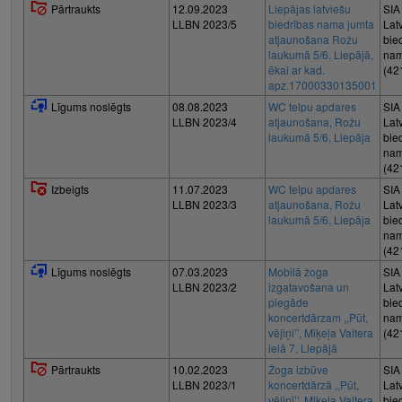
Pārtraukts
12.09.2023
Liepājas latviešu
SIA
LLBN 2023/5
biedrības nama jumta
Lat
atjaunošana Rožu
bie
laukumā 5/6, Liepājā,
nam
ēkai ar kad.
(42
apz.17000330135001
Līgums noslēgts
08.08.2023
WC telpu apdares
SIA
LLBN 2023/4
atjaunošana, Rožu
Lat
laukumā 5/6, Liepāja
bie
nam
(42
Izbeigts
11.07.2023
WC telpu apdares
SIA
LLBN 2023/3
atjaunošana, Rožu
Lat
laukumā 5/6, Liepāja
bie
nam
(42
Līgums noslēgts
07.03.2023
Mobilā žoga
SIA
LLBN 2023/2
izgatavošana un
Lat
piegāde
bie
koncertdārzam ,,Pūt,
nam
vējiņi’’, Miķeļa Valtera
(42
ielā 7, Liepājā
Pārtraukts
10.02.2023
Žoga izbūve
SIA
LLBN 2023/1
koncertdārzā ,,Pūt,
Lat
vējiņi’’, Miķeļa Valtera
bie