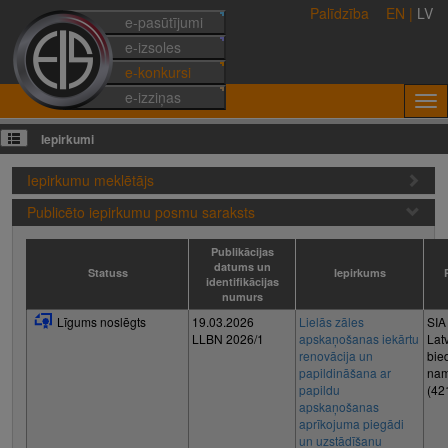
Palīdzība
EN
|
LV
e-pasūtījumi
e-izsoles
e-konkursi
e-izziņas
Iepirkumi
Iepirkumu meklētājs
Publicēto iepirkumu posmu saraksts
Publikācijas
datums un
Statuss
Iepirkums
identifikācijas
numurs
Līgums noslēgts
19.03.2026
Lielās zāles
SIA
LLBN 2026/1
apskaņošanas iekārtu
Lat
renovācija un
bie
papildināšana ar
nam
papildu
(42
apskaņošanas
aprīkojuma piegādi
un uzstādīšanu