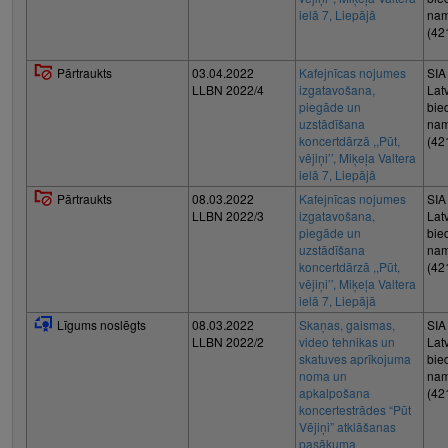
ielā 7, Liepājā
nam
(42
Pārtraukts
03.04.2022
Kafejnīcas nojumes
SIA
LLBN 2022/4
izgatavošana,
Lat
piegāde un
bie
uzstādīšana
nam
koncertdārzā ,,Pūt,
(42
vējiņi’’, Miķeļa Valtera
ielā 7, Liepājā
Pārtraukts
08.03.2022
Kafejnīcas nojumes
SIA
LLBN 2022/3
izgatavošana,
Lat
piegāde un
bie
uzstādīšana
nam
koncertdārzā ,,Pūt,
(42
vējiņi’’, Miķeļa Valtera
ielā 7, Liepājā
Līgums noslēgts
08.03.2022
Skaņas, gaismas,
SIA
LLBN 2022/2
video tehnikas un
Lat
skatuves aprīkojuma
bie
noma un
nam
apkalpošana
(42
koncertestrādes “Pūt
Vējiņi” atklāšanas
pasākuma