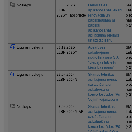
Noslēgts
03.03.2026
Lielās zāles
SIA
LLBN
apskaņošanas iekārtu
Lat
2026/1_apspriede
renovācija un
bie
papildināšana ar
nam
papildu
(42
apskaņošanas
aprīkojuma piegādi
un uzstādīšanu
Līgums noslēgts
08.12.2025
Apsardzes
SIA
LLBN 2025/1
pakalpojumu
Lat
nodrošināšana SIA
bie
"Liepājas latviešu
nam
biedrības nams"
(42
Līgums noslēgts
23.04.2024
Skaņas tehnikas
SIA
LLBN 2024/3
aprīkojuma noma,
Lat
uzstādīšana un
bie
apkalpošana
nam
koncertestrādes “Pūt
(42
Vējiņi” vajadzībām
Noslēgts
08.04.2024
Skaņas tehnikas
SIA
LLBN 2024/3 AP
aprīkojuma noma,
Lat
uzstādīšana un
bie
apkalpošana
nam
koncertestrādes “Pūt
(42
Vējiņi” vajadzībām