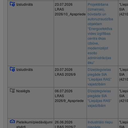
Izsludināts
23.07.2026
Projektēšana
"Liep
LRAS
(izmaiņas),
SIA
2026/10_Apspriede
būvdarbi un
(421
autoruzraudzība
objektam
“Energoefektīva
vides izglītības
centra ēkas
izbūve,
modernizējot
esošo
administrācijas
ēku”
Izsludināts
23.07.2026
Dīzeļdegvielas
"Liep
LRAS 2026/9
piegāde SIA
SIA
“Liepājas RAS”
(421
vajadzībām
Noslēgts
06.07.2026
Dīzeļdegvielas
"Liep
LRAS
piegāde SIA
SIA
2026/9_Apspriede
“Liepājas RAS”
(421
vajadzībām
Pieteikumi/piedāvājumi
26.06.2026
Industriālo riepu
"Liep
atvērti
LRAS 2026/7
piegāde
SIA