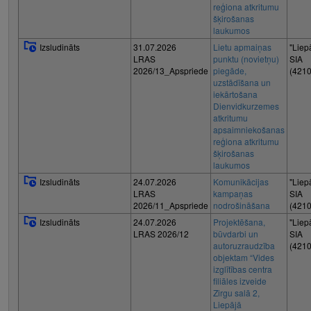
reģiona atkritumu
šķirošanas
laukumos
Izsludināts
31.07.2026
Lietu apmaiņas
"Liep
LRAS
punktu (novietņu)
SIA
2026/13_Apspriede
piegāde,
(421
uzstādīšana un
iekārtošana
Dienvidkurzemes
atkritumu
apsaimniekošanas
reģiona atkritumu
šķirošanas
laukumos
Izsludināts
24.07.2026
Komunikācijas
"Liep
LRAS
kampaņas
SIA
2026/11_Apspriede
nodrošināšana
(421
Izsludināts
24.07.2026
Projektēšana,
"Liep
LRAS 2026/12
būvdarbi un
SIA
autoruzraudzība
(421
objektam “Vides
izglītības centra
filiāles izveide
Zirgu salā 2,
Liepājā