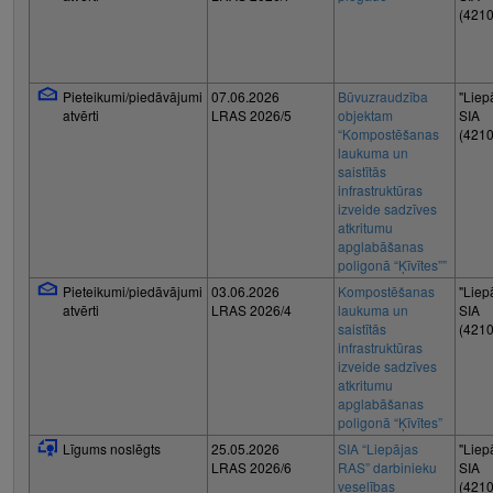
(421
Pieteikumi/piedāvājumi
07.06.2026
Būvuzraudzība
"Liep
atvērti
LRAS 2026/5
objektam
SIA
“Kompostēšanas
(421
laukuma un
saistītās
infrastruktūras
izveide sadzīves
atkritumu
apglabāšanas
poligonā “Ķīvītes””
Pieteikumi/piedāvājumi
03.06.2026
Kompostēšanas
"Liep
atvērti
LRAS 2026/4
laukuma un
SIA
saistītās
(421
infrastruktūras
izveide sadzīves
atkritumu
apglabāšanas
poligonā “Ķīvītes”
Līgums noslēgts
25.05.2026
SIA “Liepājas
"Liep
LRAS 2026/6
RAS” darbinieku
SIA
veselības
(421