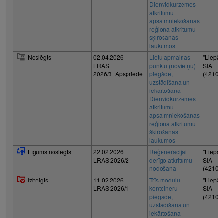
Dienvidkurzemes
atkritumu
apsaimniekošanas
reģiona atkritumu
šķirošanas
laukumos
Noslēgts
02.04.2026
Lietu apmaiņas
"Liep
LRAS
punktu (novietņu)
SIA
2026/3_Apspriede
piegāde,
(421
uzstādīšana un
iekārtošana
Dienvidkurzemes
atkritumu
apsaimniekošanas
reģiona atkritumu
šķirošanas
laukumos
Līgums noslēgts
22.02.2026
Reģenerācijai
"Liep
LRAS 2026/2
derīgo atkritumu
SIA
nodošana
(421
Izbeigts
11.02.2026
Trīs moduļu
"Liep
LRAS 2026/1
konteineru
SIA
piegāde,
(421
uzstādīšana un
iekārtošana