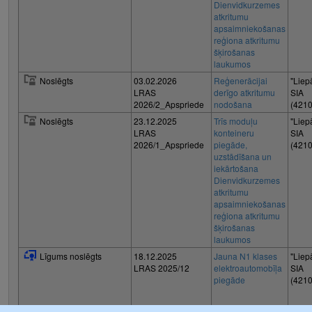
Dienvidkurzemes
atkritumu
apsaimniekošanas
reģiona atkritumu
šķirošanas
laukumos
Noslēgts
03.02.2026
Reģenerācijai
"Liep
LRAS
derīgo atkritumu
SIA
2026/2_Apspriede
nodošana
(421
Noslēgts
23.12.2025
Trīs moduļu
"Liep
LRAS
konteineru
SIA
2026/1_Apspriede
piegāde,
(421
uzstādīšana un
iekārtošana
Dienvidkurzemes
atkritumu
apsaimniekošanas
reģiona atkritumu
šķirošanas
laukumos
Līgums noslēgts
18.12.2025
Jauna N1 klases
"Liep
LRAS 2025/12
elektroautomobīļa
SIA
piegāde
(421