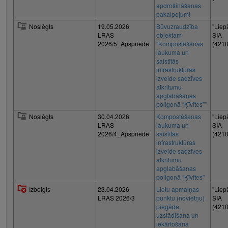
apdrošināšanas
pakalpojumi
Noslēgts
19.05.2026
Būvuzraudzība
"Liep
LRAS
objektam
SIA
2026/5_Apspriede
“Kompostēšanas
(421
laukuma un
saistītās
infrastruktūras
izveide sadzīves
atkritumu
apglabāšanas
poligonā “Ķīvītes””
Noslēgts
30.04.2026
Kompostēšanas
"Liep
LRAS
laukuma un
SIA
2026/4_Apspriede
saistītās
(421
infrastruktūras
izveide sadzīves
atkritumu
apglabāšanas
poligonā “Ķīvītes”
Izbeigts
23.04.2026
Lietu apmaiņas
"Liep
LRAS 2026/3
punktu (novietņu)
SIA
piegāde,
(421
uzstādīšana un
iekārtošana