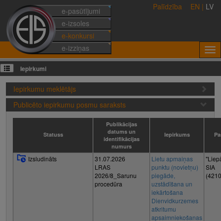
Palīdzība
EN
|
LV
e-pasūtījumi
e-izsoles
e-konkursi
e-izziņas
Iepirkumi
Iepirkumu meklētājs
Publicēto iepirkumu posmu saraksts
Publikācijas
datums un
Statuss
Iepirkums
Pa
identifikācijas
numurs
Izsludināts
31.07.2026
Lietu apmaiņas
"Liep
LRAS
punktu (novietņu)
SIA
2026/8_Sarunu
piegāde,
(421
procedūra
uzstādīšana un
iekārtošana
Dienvidkurzemes
atkritumu
apsaimniekošanas