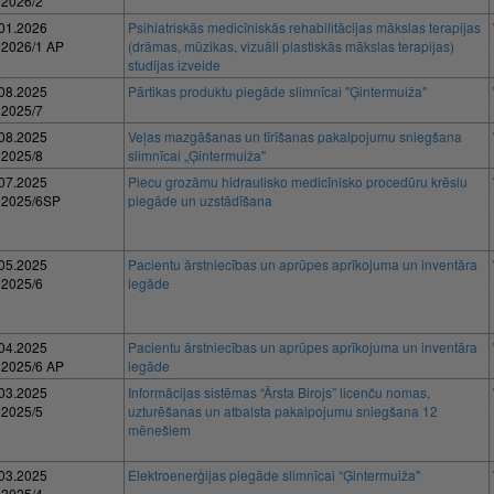
 2026/2
01.2026
Psihiatriskās medicīniskās rehabilitācijas mākslas terapijas
 2026/1 AP
(drāmas, mūzikas, vizuāli plastiskās mākslas terapijas)
studijas izveide
08.2025
Pārtikas produktu piegāde slimnīcai "Ģintermuiža"
 2025/7
08.2025
Veļas mazgāšanas un tīrīšanas pakalpojumu sniegšana
 2025/8
slimnīcai „Ģintermuiža"
07.2025
Piecu grozāmu hidraulisko medicīnisko procedūru krēslu
 2025/6SP
piegāde un uzstādīšana
05.2025
Pacientu ārstniecības un aprūpes aprīkojuma un inventāra
 2025/6
iegāde
04.2025
Pacientu ārstniecības un aprūpes aprīkojuma un inventāra
 2025/6 AP
iegāde
03.2025
Informācijas sistēmas “Ārsta Birojs” licenču nomas,
 2025/5
uzturēšanas un atbalsta pakalpojumu sniegšana 12
mēnešiem
03.2025
Elektroenerģijas piegāde slimnīcai “Ģintermuiža"
 2025/4