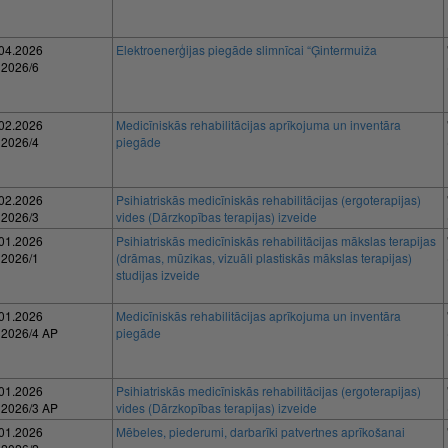
04.2026
Elektroenerģijas piegāde slimnīcai “Ģintermuiža
 2026/6
02.2026
Medicīniskās rehabilitācijas aprīkojuma un inventāra
 2026/4
piegāde
02.2026
Psihiatriskās medicīniskās rehabilitācijas (ergoterapijas)
 2026/3
vides (Dārzkopības terapijas) izveide
01.2026
Psihiatriskās medicīniskās rehabilitācijas mākslas terapijas
 2026/1
(drāmas, mūzikas, vizuāli plastiskās mākslas terapijas)
studijas izveide
01.2026
Medicīniskās rehabilitācijas aprīkojuma un inventāra
 2026/4 AP
piegāde
01.2026
Psihiatriskās medicīniskās rehabilitācijas (ergoterapijas)
 2026/3 AP
vides (Dārzkopības terapijas) izveide
01.2026
Mēbeles, piederumi, darbarīki patvertnes aprīkošanai