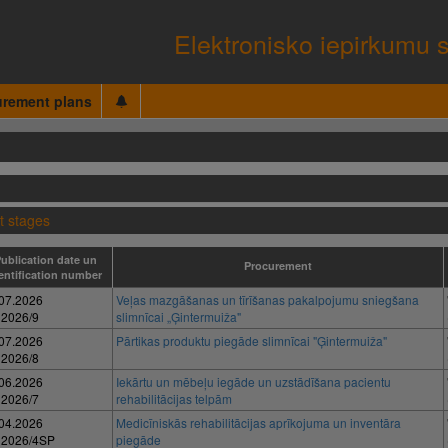
Elektronisko iepirkumu 
urement plans
t stages
ublication date un
Procurement
entification number
07.2026
Veļas mazgāšanas un tīrīšanas pakalpojumu sniegšana
 2026/9
slimnīcai „Ģintermuiža"
07.2026
Pārtikas produktu piegāde slimnīcai "Ģintermuiža"
 2026/8
06.2026
Iekārtu un mēbeļu iegāde un uzstādīšana pacientu
 2026/7
rehabilitācijas telpām
04.2026
Medicīniskās rehabilitācijas aprīkojuma un inventāra
 2026/4SP
piegāde