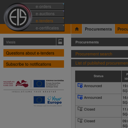
e-orders
e-auctions
e-tenders
e-certificates
Procurements
Proc
Viesis
Procurements
Questions about e-tenders
Procurement search
List of published procuremen
Subscribe to notifications
P
Status
id
Announced
19.
SĢ
Announced
16.
SĢ
Closed
11.
SĢ
Closed
09.
SĢ