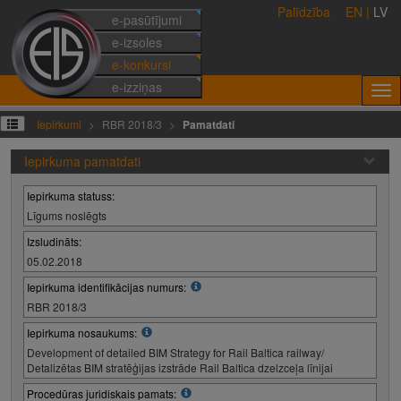
Palīdzība
EN
|
LV
e-pasūtījumi
e-izsoles
e-konkursi
e-izziņas
Iepirkumi
RBR 2018/3
Pamatdati
Iepirkuma pamatdati
Iepirkuma statuss:
Līgums noslēgts
Izsludināts:
05.02.2018
Iepirkuma identifikācijas numurs:
RBR 2018/3
Iepirkuma nosaukums:
Development of detailed BIM Strategy for Rail Baltica railway/
Detalizētas BIM stratēģijas izstrāde Rail Baltica dzelzceļa līnijai
Procedūras juridiskais pamats: