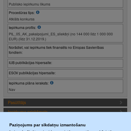
Publisko iepirkumu likums
Procedūras tips:
Atklāts konkurss
Iepirkuma profils:
PIL_05_AK_pakalpojumi_ES_sliekšņi (no 144 000 līdz 1 000 000
EUR) (līdz 31.12.2019.)
Norādiet, vai iepirkums tiek finansēts no Eiropas Savienības
fondiem:
IUB publikācijas hipersaite:
ESOV publikācijas hipersaite:
Iepirkuma plāna ieraksts:
Nav
Pasūtītājs
Iepirkuma priekšmets
Piedāvājuma sagatavošanas nosacījumi
Paziņojums par sīkdatņu izmantošanu
Iepirkuma termiņi