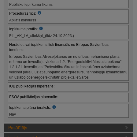
Publisko iepirkumu likums
Procedūras tips:
Atklāts konkurss
Iepirkuma profils:
PIL_AK_LV_sliekšņi_(līdz 24.10.2023.)
Norādiet, vai iepirkums tiek finansēts no Eiropas Savienības
fondiem:
Eiropas Savienības Atveseļošanas un noturības mehānisma plāna
reformu un investīciju virziena 1.2. “Energoefektivitātes uzlabošana”
1.2.1.3.i. investīcijas “Pašvaldību ēku un infrastruktūras uzlabošana,
veicinot pāreju uz atjaunojamo energoresursu tehnoloģiju izmantošanu
un uzlabojot energoefektivitāti” projekta ietvaros
IUB publikācijas hipersaite:
ESOV publikācijas hipersaite:
Iepirkuma plāna ieraksts:
Nav
Pasūtītājs