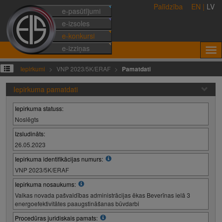
Palīdzība
EN
|
LV
e-pasūtījumi
e-izsoles
e-konkursi
e-izziņas
Iepirkumi
VNP 2023/5K/ERAF
Pamatdati
Iepirkuma pamatdati
Iepirkuma statuss:
Noslēgts
Izsludināts:
26.05.2023
Iepirkuma identifikācijas numurs:
VNP 2023/5K/ERAF
Iepirkuma nosaukums:
Valkas novada pašvaldības administrācijas ēkas Beverīnas ielā 3
energoefektivitātes paaugstināšanas būvdarbi
Procedūras juridiskais pamats: