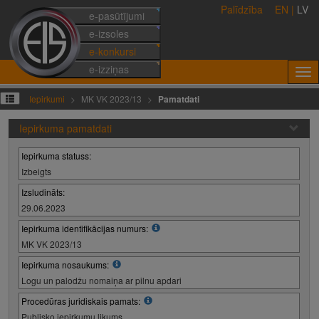
Palīdzība
EN
|
LV
e-pasūtījumi
e-izsoles
e-konkursi
e-izziņas
Iepirkumi
MK VK 2023/13
Pamatdati
Iepirkuma pamatdati
Iepirkuma statuss:
Izbeigts
Izsludināts:
29.06.2023
Iepirkuma identifikācijas numurs:
MK VK 2023/13
Iepirkuma nosaukums:
Logu un palodžu nomaiņa ar pilnu apdari
Procedūras juridiskais pamats:
Publisko iepirkumu likums