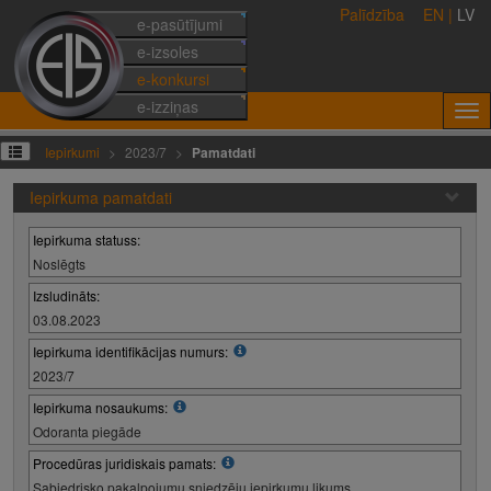
Palīdzība
EN
|
LV
e-pasūtījumi
e-izsoles
e-konkursi
e-izziņas
Iepirkumi
2023/7
Pamatdati
Iepirkuma pamatdati
Iepirkuma statuss:
Noslēgts
Izsludināts:
03.08.2023
Iepirkuma identifikācijas numurs:
2023/7
Iepirkuma nosaukums:
Odoranta piegāde
Procedūras juridiskais pamats:
Sabiedrisko pakalpojumu sniedzēju iepirkumu likums