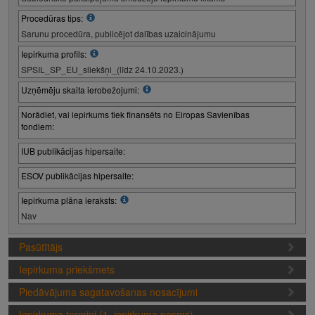
Procedūras tips:
Sarunu procedūra, publicējot dalības uzaicinājumu
Iepirkuma profils:
SPSIL_SP_EU_sliekšņi_(līdz 24.10.2023.)
Uzņēmēju skaita ierobežojumi:
Norādiet, vai iepirkums tiek finansēts no Eiropas Savienības
fondiem:
IUB publikācijas hipersaite:
ESOV publikācijas hipersaite:
Iepirkuma plāna ieraksts:
Nav
Pasūtītājs
Iepirkuma priekšmets
Piedāvājuma sagatavošanas nosacījumi
Iepirkuma termiņi (1. iepirkuma posms)