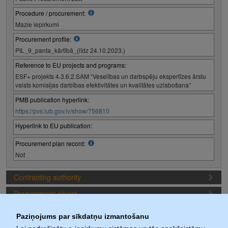
Procedure / procurement:
Mazie iepirkumi
Procurement profile:
PIL_9_panta_kārtībā_(līdz 24.10.2023.)
Reference to EU projects and programs:
ESF+ projekts 4.3.6.2.SAM “Veselības un darbspēju ekspertīzes ārstu
valsts komisijas darbības efektivitātes un kvalitātes uzlabošana”
PMB publication hyperlink:
https://pvs.iub.gov.lv/show/756810
Hyperlink to EU publication:
Procurement plan record:
Not
Contracting authority
Procurement object
Proposal preparation conditions
Paziņojums par sīkdatņu izmantošanu
Procurement deadlines