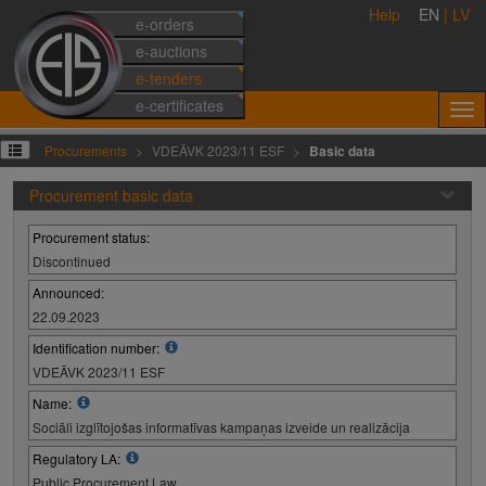
Help
EN
|
LV
e-orders
e-auctions
e-tenders
e-certificates
Procurements
VDEĀVK 2023/11 ESF
Basic data
Procurement basic data
Procurement status:
Discontinued
Announced:
22.09.2023
Identification number:
VDEĀVK 2023/11 ESF
Name:
Sociāli izglītojošas informatīvas kampaņas izveide un realizācija
Regulatory LA:
Public Procurement Law