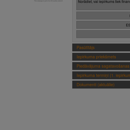
Norādiet, vai iepirkums tiek fina
ES
Pasūtītājs
Iepirkuma priekšmets
Piedāvājuma sagatavošanas 
Iepirkuma termiņi (1. iepirk
Dokumenti (aktuālie)