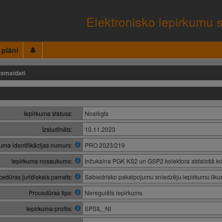
Elektronisko iepirkumu 
 plāni
amatdati
Iepirkuma statuss:
Noslēgts
Izsludināts:
10.11.2023
kuma identifikācijas numurs:
PRO 2023/219
Iepirkuma nosaukums:
Inčukalna PGK KS2 un GSP2 kolektora atdalošā kr
cedūras juridiskais pamats:
Sabiedrisko pakalpojumu sniedzēju iepirkumu lik
Procedūras tips:
Neregulēts iepirkums
Iepirkuma profils:
SPSIL_NI