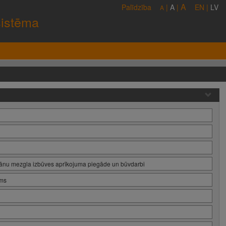
A
Palīdzība
|
A
|
EN
|
LV
A
sistēma
ānu mezgla izbūves aprīkojuma piegāde un būvdarbi
ums