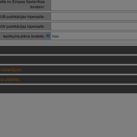
nsēts no Eiropas Savienības
fondiem:
IUB publikācijas hipersaite:
OV publikācijas hipersaite:
Iepirkuma plāna ieraksts:
Nav
nosacījumi
uma posms)