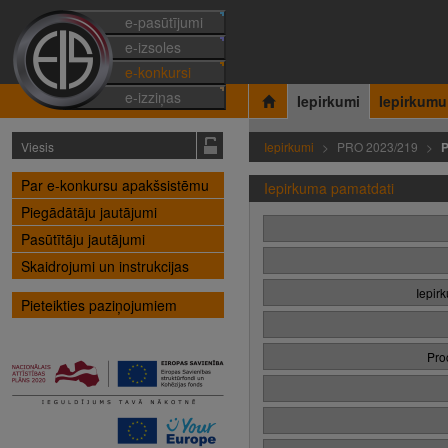
e-pasūtījumi
e-izsoles
e-konkursi
e-izziņas
Iepirkumi
Iepirkumu
Viesis
Iepirkumi
PRO 2023/219
P
Par e-konkursu apakšsistēmu
Iepirkuma pamatdati
Piegādātāju jautājumi
Pasūtītāju jautājumi
Skaidrojumi un instrukcijas
Iepir
Pieteikties paziņojumiem
Pro