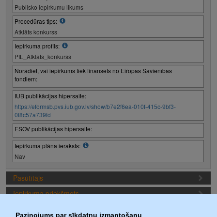
Publisko iepirkumu likums
Procedūras tips:
Atklāts konkurss
Iepirkuma profils:
PIL_Atklāts_konkurss
Norādiet, vai iepirkums tiek finansēts no Eiropas Savienības
fondiem:
IUB publikācijas hipersaite:
https://eformsb.pvs.iub.gov.lv/show/b7e2f6ea-010f-415c-9bf3-
0f8c57a739fd
ESOV publikācijas hipersaite:
Iepirkuma plāna ieraksts:
Nav
Pasūtītājs
Iepirkuma priekšmets
Piedāvājuma sagatavošanas nosacījumi
Paziņojums par sīkdatņu izmantošanu