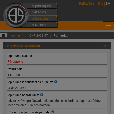
Palīdzība
EN
|
LV
e-pasūtījumi
e-izsoles
e-konkursi
e-izziņas
Iepirkumi
ONP 2023/57
Pamatdati
Iepirkuma pamatdati
Iepirkuma statuss:
Pārtraukts
Izsludināts:
14.11.2023
Iepirkuma identifikācijas numurs:
ONP 2023/57
Iepirkuma nosaukums:
Ietves izbūve gar Novadu ielu un ielas asfaltbetona seguma pārbūve
Medemciemā, Olaines novadā
Procedūras juridiskais pamats: