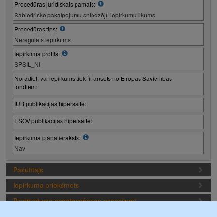
Procedūras juridiskais pamats:
Sabiedrisko pakalpojumu sniedzēju iepirkumu likums
Procedūras tips:
Neregulēts iepirkums
Iepirkuma profils:
SPSIL_NI
Norādiet, vai iepirkums tiek finansēts no Eiropas Savienības
fondiem:
IUB publikācijas hipersaite:
ESOV publikācijas hipersaite:
Iepirkuma plāna ieraksts:
Nav
Pasūtītājs
Iepirkuma priekšmets
Piedāvājuma sagatavošanas nosacījumi
Iepirkuma termiņi (1. iepirkuma posms)