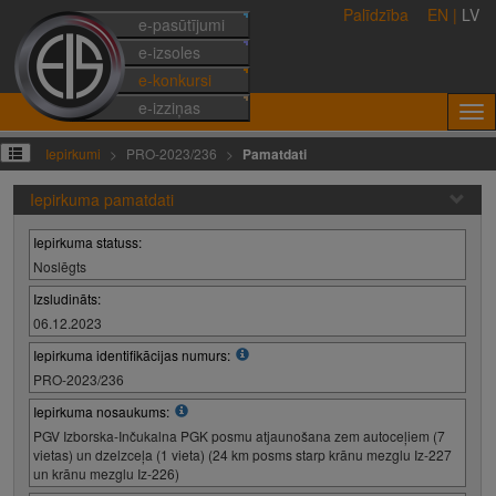
Palīdzība
EN
|
LV
e-pasūtījumi
e-izsoles
e-konkursi
e-izziņas
Iepirkumi
PRO-2023/236
Pamatdati
Iepirkuma pamatdati
Iepirkuma statuss:
Noslēgts
Izsludināts:
06.12.2023
Iepirkuma identifikācijas numurs:
PRO-2023/236
Iepirkuma nosaukums:
PGV Izborska-Inčukalna PGK posmu atjaunošana zem autoceļiem (7
vietas) un dzelzceļa (1 vieta) (24 km posms starp krānu mezglu Iz-227
un krānu mezglu Iz-226)