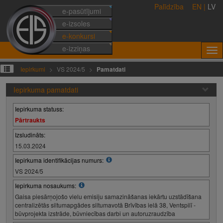
Palīdzība
EN
|
LV
e-pasūtījumi
e-izsoles
e-konkursi
e-izziņas
Iepirkumi
VS 2024/5
Pamatdati
Iepirkuma pamatdati
Iepirkuma statuss:
Pārtraukts
Izsludināts:
15.03.2024
Iepirkuma identifikācijas numurs:
VS 2024/5
Iepirkuma nosaukums:
Gaisa piesārņojošo vielu emisiju samazināšanas iekārtu uzstādīšana
centralizētās siltumapgādes siltumavotā Brīvības ielā 38, Ventspilī -
būvprojekta izstrāde, būvniecības darbi un autoruzraudzība