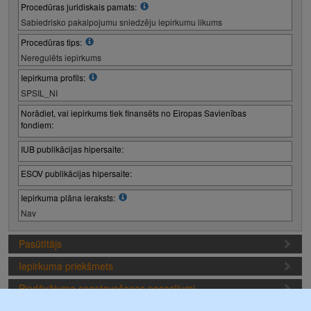
Procedūras juridiskais pamats:
Sabiedrisko pakalpojumu sniedzēju iepirkumu likums
Procedūras tips:
Neregulēts iepirkums
Iepirkuma profils:
SPSIL_NI
Norādiet, vai iepirkums tiek finansēts no Eiropas Savienības
fondiem:
IUB publikācijas hipersaite:
ESOV publikācijas hipersaite:
Iepirkuma plāna ieraksts:
Nav
Pasūtītājs
Iepirkuma priekšmets
Piedāvājuma sagatavošanas nosacījumi
Iepirkuma termiņi (1. iepirkuma posms)