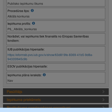
Publisko iepirkumu likums
Procedūras tips:
Atklāts konkurss
Iepirkuma profils:
PIL_Atklāts_konkurss
Norādiet, vai iepirkums tiek finansēts no Eiropas Savienības
fondiem:
IUB publikācijas hipersaite:
https://eformsb.pvs.iub.gov.lv/show/63d819fe-8369-41b5-9d8a-
94335f945c9b
ESOV publikācijas hipersaite:
Iepirkuma plāna ieraksts:
Nav
Pasūtītājs
Iepirkuma priekšmets
Piedāvājuma sagatavošanas nosacījumi