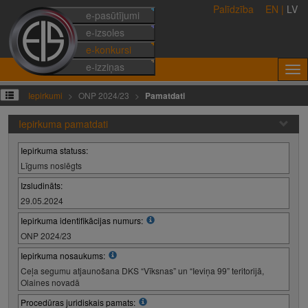
Palīdzība
EN
|
LV
e-pasūtījumi
e-izsoles
e-konkursi
e-izziņas
Iepirkumi
ONP 2024/23
Pamatdati
Iepirkuma pamatdati
Iepirkuma statuss:
Līgums noslēgts
Izsludināts:
29.05.2024
Iepirkuma identifikācijas numurs:
ONP 2024/23
Iepirkuma nosaukums:
Ceļa segumu atjaunošana DKS “Vīksnas” un “Ieviņa 99” teritorijā,
Olaines novadā
Procedūras juridiskais pamats: