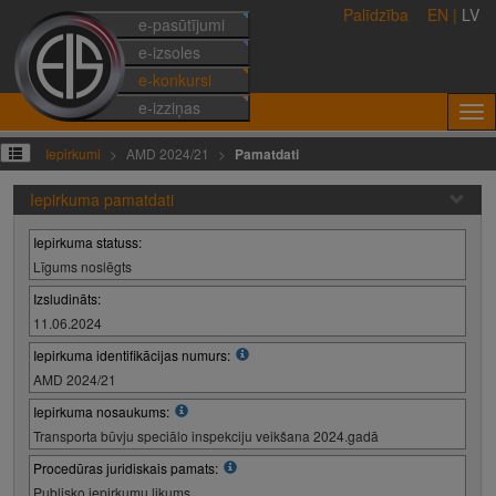
Palīdzība
EN
|
LV
e-pasūtījumi
e-izsoles
e-konkursi
e-izziņas
Iepirkumi
AMD 2024/21
Pamatdati
Iepirkuma pamatdati
Iepirkuma statuss:
Līgums noslēgts
Izsludināts:
11.06.2024
Iepirkuma identifikācijas numurs:
AMD 2024/21
Iepirkuma nosaukums:
Transporta būvju speciālo inspekciju veikšana 2024.gadā
Procedūras juridiskais pamats:
Publisko iepirkumu likums