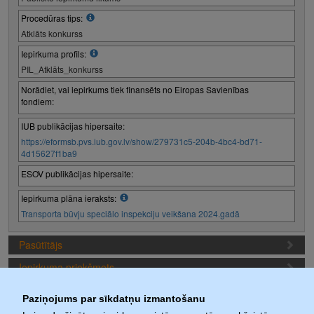
Procedūras tips:
Atklāts konkurss
Iepirkuma profils:
PIL_Atklāts_konkurss
Norādiet, vai iepirkums tiek finansēts no Eiropas Savienības
fondiem:
IUB publikācijas hipersaite:
https://eformsb.pvs.iub.gov.lv/show/279731c5-204b-4bc4-bd71-
4d15627f1ba9
ESOV publikācijas hipersaite:
Iepirkuma plāna ieraksts:
Transporta būvju speciālo inspekciju veikšana 2024.gadā
Pasūtītājs
Iepirkuma priekšmets
Piedāvājuma sagatavošanas nosacījumi
Paziņojums par sīkdatņu izmantošanu
Iepirkuma termiņi