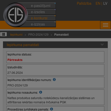
Palīdzība
EN
|
LV
e-pasūtījumi
e-izsoles
e-konkursi
e-izziņas
Iepirkumi
PRO-2024/129
Pamatdati
Iepirkuma pamatdati
Iepirkuma statuss:
Pārtraukts
Izsludināts:
27.06.2024
Iepirkuma identifikācijas numurs:
PRO-2024/129
Iepirkuma nosaukums:
Naftas produktus saturošu notekūdeņu kanalizācijas sistēmas un
attīrīšanas iekārtas nomaiņa Inčukalna PGK
Procedūras juridiskais pamats: