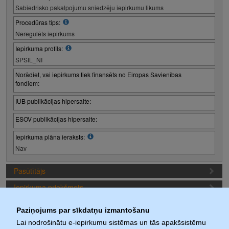
Sabiedrisko pakalpojumu sniedzēju iepirkumu likums
Procedūras tips:
Neregulēts iepirkums
Iepirkuma profils:
SPSIL_NI
Norādiet, vai iepirkums tiek finansēts no Eiropas Savienības
fondiem:
IUB publikācijas hipersaite:
ESOV publikācijas hipersaite:
Iepirkuma plāna ieraksts:
Nav
Pasūtītājs
Iepirkuma priekšmets
Piedāvājuma sagatavošanas nosacījumi
Paziņojums par sīkdatņu izmantošanu
Iepirkuma termiņi (1. iepirkuma posms)
Lai nodrošinātu e-iepirkumu sistēmas un tās apakšsistēmu