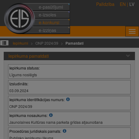
Palīdzība
EN
|
LV
e-pasūtījumi
e-izsoles
e-konkursi
e-izziņas
Iepirkumi
ONP 2024/39
Pamatdati
Iepirkuma pamatdati
Iepirkuma statuss:
Līgums noslēgts
Izsludināts:
03.09.2024
Iepirkuma identifikācijas numurs:
ONP 2024/39
Iepirkuma nosaukums:
Jaunolaines Kultūras nama parketa grīdas atjaunošana
Procedūras juridiskais pamats:
Publisko iepirkumu likums