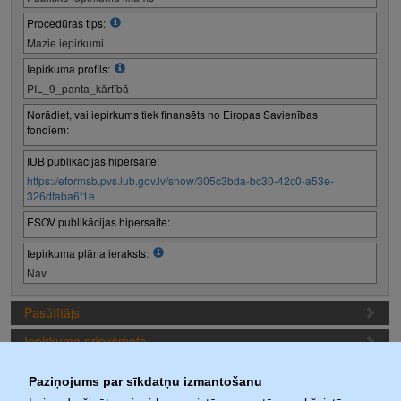
Procedūras tips:
Mazie iepirkumi
Iepirkuma profils:
PIL_9_panta_kārtībā
Norādiet, vai iepirkums tiek finansēts no Eiropas Savienības
fondiem:
IUB publikācijas hipersaite:
https://eformsb.pvs.iub.gov.lv/show/305c3bda-bc30-42c0-a53e-
326dfaba6f1e
ESOV publikācijas hipersaite:
Iepirkuma plāna ieraksts:
Nav
Pasūtītājs
Iepirkuma priekšmets
Piedāvājuma sagatavošanas nosacījumi
Paziņojums par sīkdatņu izmantošanu
Iepirkuma termiņi