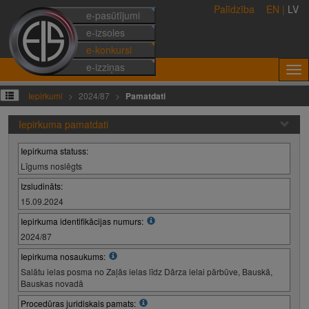
Palīdzība
EN
|
LV
e-pasūtījumi
e-izsoles
e-konkursi
e-izziņas
Iepirkumi
2024/87
Pamatdati
Iepirkuma pamatdati
Iepirkuma statuss:
Līgums noslēgts
Izsludināts:
15.09.2024
Iepirkuma identifikācijas numurs:
2024/87
Iepirkuma nosaukums:
Salātu ielas posma no Zaļās ielas līdz Dārza ielai pārbūve, Bauskā,
Bauskas novadā
Procedūras juridiskais pamats: