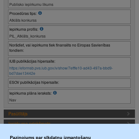
Publisko iepirkumu likums
Procedūras tips:
Atklāts konkurss
Iepirkuma profils:
PIL_Atklāts_konkurss
Norādiet, vai iepirkums tiek finansēts no Eiropas Savienības
fondiem:
IUB publikācijas hipersaite:
https://eformsb.pvs.iub.gov.lv/show/7efffe10-ad43-497a-bbd9-
bd7dae13442e
ESOV publikācijas hipersaite:
Iepirkuma plāna ieraksts:
Nav
Pasūtītājs
Iepirkuma priekšmets
Piedāvājuma sagatavošanas nosacījumi
Paziņojums par sīkdatņu izmantošanu