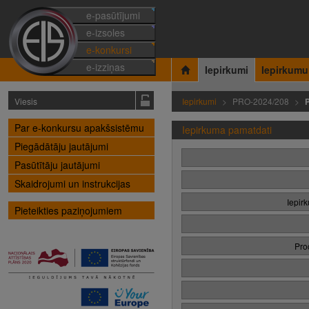
e-pasūtījumi
e-izsoles
e-konkursi
e-izziņas
Iepirkumi
Iepirkumu
Viesis
Iepirkumi
PRO-2024/208
Par e-konkursu apakšsistēmu
Iepirkuma pamatdati
Piegādātāju jautājumi
Pasūtītāju jautājumi
Skaidrojumi un instrukcijas
Iepir
Pieteikties paziņojumiem
Pro