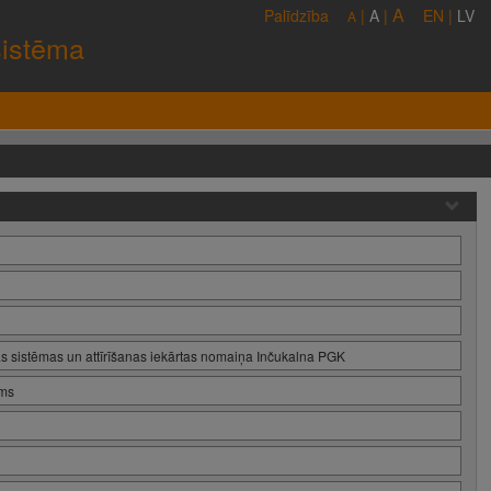
A
Palīdzība
|
A
|
EN
|
LV
A
sistēma
s sistēmas un attīrīšanas iekārtas nomaiņa Inčukalna PGK
ums