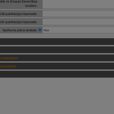
nsēts no Eiropas Savienības
fondiem:
IUB publikācijas hipersaite:
OV publikācijas hipersaite:
Iepirkuma plāna ieraksts:
Nav
nosacījumi
uma posms)