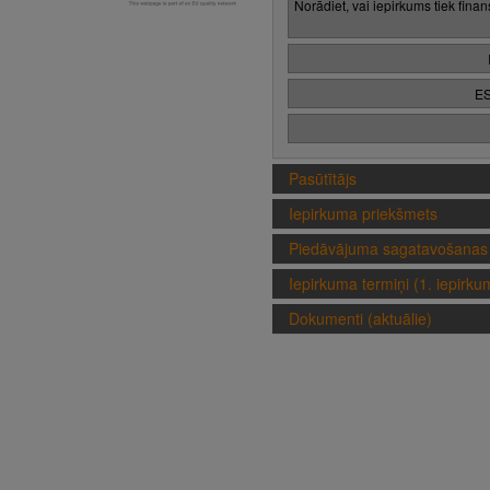
Norādiet, vai iepirkums tiek fina
ES
Pasūtītājs
Iepirkuma priekšmets
Piedāvājuma sagatavošanas 
Iepirkuma termiņi (1. iepirk
Dokumenti (aktuālie)