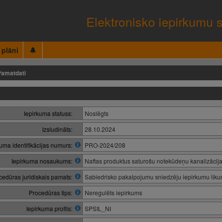
Elektronisko iepirkumu 
 plāni
Pamatdati
Iepirkuma statuss:
Noslēgts
Izsludināts:
28.10.2024
kuma identifikācijas numurs:
PRO-2024/208
Iepirkuma nosaukums:
Naftas produktus saturošu notekūdeņu kanalizācija
cedūras juridiskais pamats:
Sabiedrisko pakalpojumu sniedzēju iepirkumu lik
Procedūras tips:
Neregulēts iepirkums
Iepirkuma profils:
SPSIL_NI