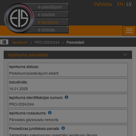
Palīdzība
EN
|
LV
e-pasūtījumi
e-izsoles
e-konkursi
e-izziņas
Iepirkumi
PRO-2024/244
Pamatdati
Iepirkuma pamatdati
Iepirkuma statuss:
Pieteikumi/piedāvājumi atvērti
Izsludināts:
16.01.2025
Iepirkuma identifikācijas numurs:
PRO-2024/244
Iepirkuma nosaukums:
Pārvades gāzesvadu remonts
Procedūras juridiskais pamats:
Sabiedrisko pakalpojumu sniedzēju iepirkumu likums