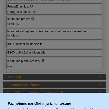
Procedūras tips:
Neregulēts iepirkums
Iepirkuma profils:
SPSIL_NI
Norādiet, vai iepirkums tiek finansēts no Eiropas Savienības
fondiem:
IUB publikācijas hipersaite:
ESOV publikācijas hipersaite:
Iepirkuma plāna ieraksts:
Nav
Pasūtītājs
Iepirkuma priekšmets
Piedāvājuma sagatavošanas nosacījumi
Iepirkuma termiņi (1. iepirkuma posms)
Paziņojums par sīkdatņu izmantošanu
Iepirkuma daļas