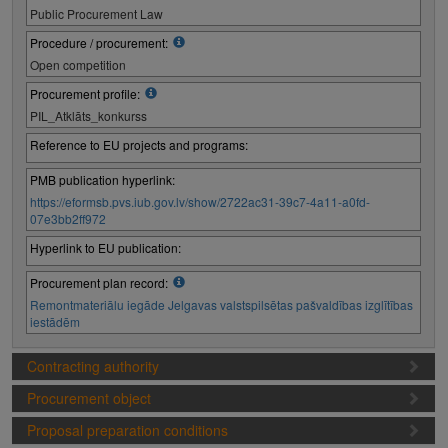
Public Procurement Law
Procedure / procurement:
Open competition
Procurement profile:
PIL_Atklāts_konkurss
Reference to EU projects and programs:
PMB publication hyperlink:
https://eformsb.pvs.iub.gov.lv/show/2722ac31-39c7-4a11-a0fd-
07e3bb2ff972
Hyperlink to EU publication:
Procurement plan record:
Remontmateriālu iegāde Jelgavas valstspilsētas pašvaldības izglītības
iestādēm
Contracting authority
Procurement object
Proposal preparation conditions