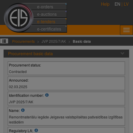
Help
EN
|
LV
e-orders
e-auctions
e-tenders
e-certificates
Procurements
JVP 2025/7/AK
Basic data
Procurement basic data
Procurement status:
Contracted
Announced:
02.03.2025
Identification number:
JVP 2025/7/AK
Name:
Remontmateriālu iegāde Jelgavas valstspilsētas pašvaldības izglītības
iestādēm
Regulatory LA: