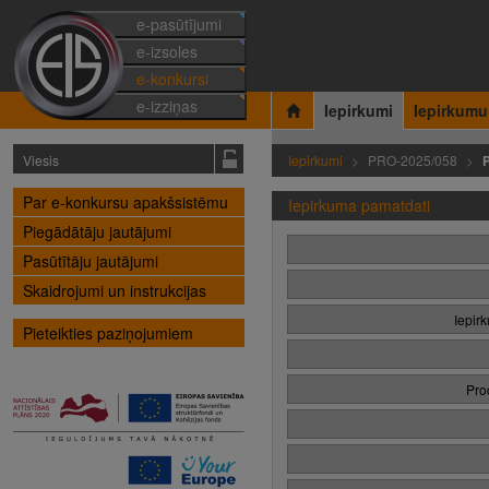
e-pasūtījumi
e-izsoles
e-konkursi
e-izziņas
Iepirkumi
Iepirkumu
Viesis
Iepirkumi
PRO-2025/058
Par e-konkursu apakšsistēmu
Iepirkuma pamatdati
Piegādātāju jautājumi
Pasūtītāju jautājumi
Skaidrojumi un instrukcijas
Iepir
Pieteikties paziņojumiem
Pro