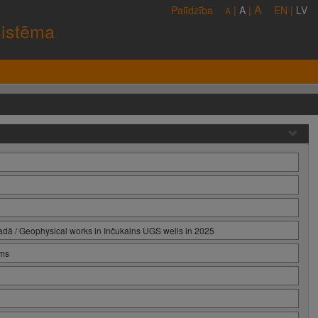
A
Palīdzība
|
A
|
EN
|
LV
A
sistēma
adā / Geophysical works in Inčukalns UGS wells in 2025
ums