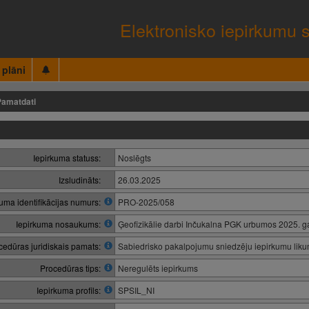
Elektronisko iepirkumu 
 plāni
Pamatdati
Iepirkuma statuss:
Noslēgts
Izsludināts:
26.03.2025
kuma identifikācijas numurs:
PRO-2025/058
Iepirkuma nosaukums:
Ģeofizikālie darbi Inčukalna PGK urbumos 2025. g
cedūras juridiskais pamats:
Sabiedrisko pakalpojumu sniedzēju iepirkumu lik
Procedūras tips:
Neregulēts iepirkums
Iepirkuma profils:
SPSIL_NI