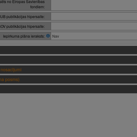
nsēts no Eiropas Savienības
fondiem:
IUB publikācijas hipersaite:
OV publikācijas hipersaite:
Iepirkuma plāna ieraksts:
Nav
nosacījumi
uma posms)