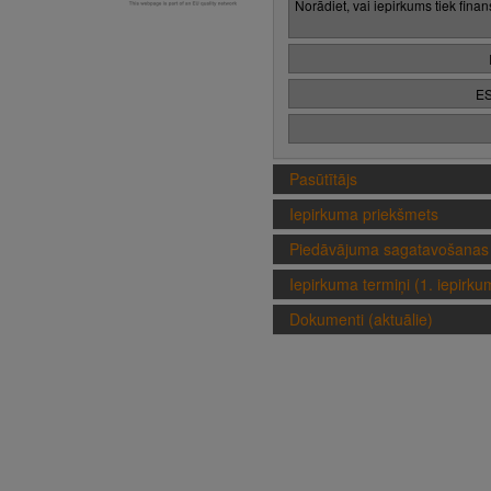
Norādiet, vai iepirkums tiek fina
ES
Pasūtītājs
Iepirkuma priekšmets
Piedāvājuma sagatavošanas 
Iepirkuma termiņi (1. iepirk
Dokumenti (aktuālie)