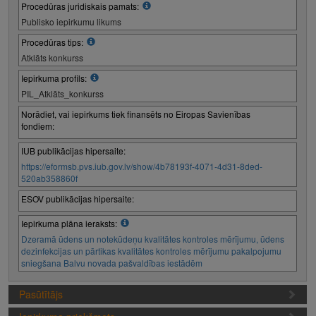
Procedūras juridiskais pamats:
Publisko iepirkumu likums
Procedūras tips:
Atklāts konkurss
Iepirkuma profils:
PIL_Atklāts_konkurss
Norādiet, vai iepirkums tiek finansēts no Eiropas Savienības
fondiem:
IUB publikācijas hipersaite:
https://eformsb.pvs.iub.gov.lv/show/4b78193f-4071-4d31-8ded-
520ab358860f
ESOV publikācijas hipersaite:
Iepirkuma plāna ieraksts:
Dzeramā ūdens un notekūdeņu kvalitātes kontroles mērījumu, ūdens
dezinfekcijas un pārtikas kvalitātes kontroles mērījumu pakalpojumu
sniegšana Balvu novada pašvaldības iestādēm
Pasūtītājs