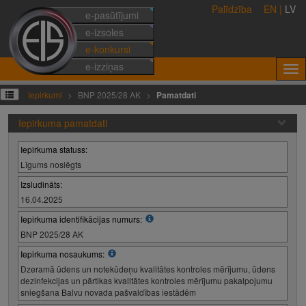
Palīdzība
EN
|
LV
e-pasūtījumi
e-izsoles
e-konkursi
e-izziņas
Iepirkumi
BNP 2025/28 AK
Pamatdati
Iepirkuma pamatdati
Iepirkuma statuss:
Līgums noslēgts
Izsludināts:
16.04.2025
Iepirkuma identifikācijas numurs:
BNP 2025/28 AK
Iepirkuma nosaukums:
Dzeramā ūdens un notekūdeņu kvalitātes kontroles mērījumu, ūdens
dezinfekcijas un pārtikas kvalitātes kontroles mērījumu pakalpojumu
sniegšana Balvu novada pašvaldības iestādēm