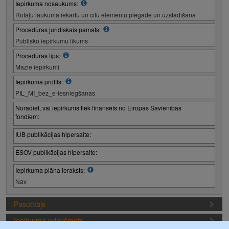
Iepirkuma nosaukums:
Rotaļu laukuma iekārtu un citu elementu piegāde un uzstādīšana
Procedūras juridiskais pamats:
Publisko iepirkumu likums
Procedūras tips:
Mazie iepirkumi
Iepirkuma profils:
PIL_MI_bez_e-iesniegšanas
Norādiet, vai iepirkums tiek finansēts no Eiropas Savienības
fondiem:
IUB publikācijas hipersaite:
ESOV publikācijas hipersaite:
Iepirkuma plāna ieraksts:
Nav
Pasūtītājs
Iepirkuma priekšmets