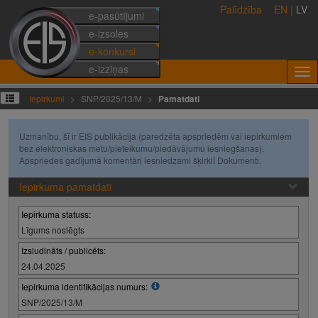
Palīdzība
EN
|
LV
e-pasūtījumi
e-izsoles
e-konkursi
e-izziņas
Iepirkumi
SNP/2025/13/M
Pamatdati
Uzmanību, šī ir EIS publikācija (paredzēta apspriedēm vai iepirkumiem
bez elektroniskas metu/pieteikumu/piedāvājumu iesniegšanas).
Apspriedes gadījumā komentāri iesniedzami šķirklī Dokumenti.
Iepirkuma pamatdati
Iepirkuma statuss:
Līgums noslēgts
Izsludināts / publicēts:
24.04.2025
Iepirkuma identifikācijas numurs:
SNP/2025/13/M