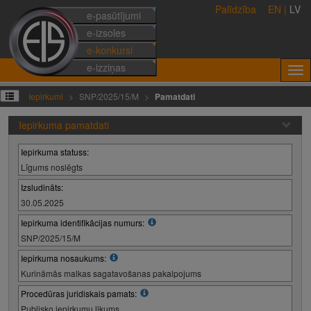
Palīdzība
EN
|
LV
e-pasūtījumi
e-izsoles
e-konkursi
e-izziņas
Iepirkumi
SNP/2025/15/M
Pamatdati
Iepirkuma pamatdati
Iepirkuma statuss:
Līgums noslēgts
Izsludināts:
30.05.2025
Iepirkuma identifikācijas numurs:
SNP/2025/15/M
Iepirkuma nosaukums:
Kurināmās malkas sagatavošanas pakalpojums
Procedūras juridiskais pamats:
Publisko iepirkumu likums