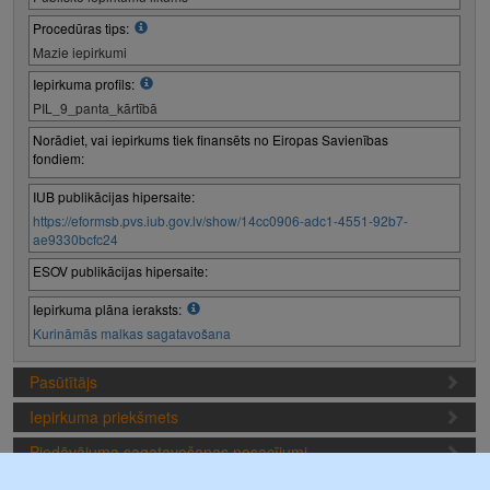
Procedūras tips:
Mazie iepirkumi
Iepirkuma profils:
PIL_9_panta_kārtībā
Norādiet, vai iepirkums tiek finansēts no Eiropas Savienības
fondiem:
IUB publikācijas hipersaite:
https://eformsb.pvs.iub.gov.lv/show/14cc0906-adc1-4551-92b7-
ae9330bcfc24
ESOV publikācijas hipersaite:
Iepirkuma plāna ieraksts:
Kurināmās malkas sagatavošana
Pasūtītājs
Iepirkuma priekšmets
Piedāvājuma sagatavošanas nosacījumi
Iepirkuma termiņi