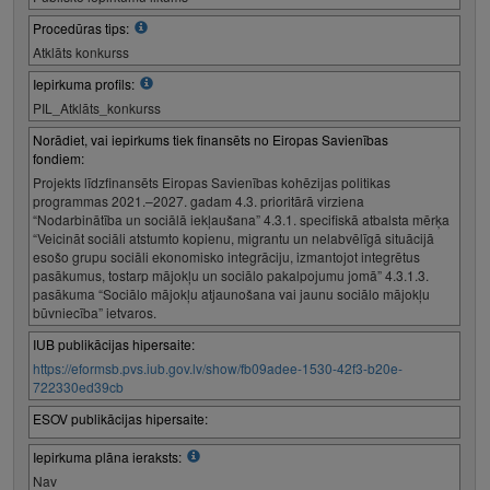
Procedūras tips:
Atklāts konkurss
Iepirkuma profils:
PIL_Atklāts_konkurss
Norādiet, vai iepirkums tiek finansēts no Eiropas Savienības
fondiem:
Projekts līdzfinansēts Eiropas Savienības kohēzijas politikas
programmas 2021.–2027. gadam 4.3. prioritārā virziena
“Nodarbinātība un sociālā iekļaušana” 4.3.1. specifiskā atbalsta mērķa
“Veicināt sociāli atstumto kopienu, migrantu un nelabvēlīgā situācijā
esošo grupu sociāli ekonomisko integrāciju, izmantojot integrētus
pasākumus, tostarp mājokļu un sociālo pakalpojumu jomā” 4.3.1.3.
pasākuma “Sociālo mājokļu atjaunošana vai jaunu sociālo mājokļu
būvniecība” ietvaros.
IUB publikācijas hipersaite:
https://eformsb.pvs.iub.gov.lv/show/fb09adee-1530-42f3-b20e-
722330ed39cb
ESOV publikācijas hipersaite:
Iepirkuma plāna ieraksts:
Nav