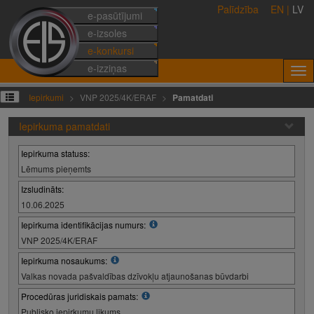
Palīdzība
EN
|
LV
e-pasūtījumi
e-izsoles
e-konkursi
e-izziņas
Iepirkumi
VNP 2025/4K/ERAF
Pamatdati
Iepirkuma pamatdati
Iepirkuma statuss:
Lēmums pieņemts
Izsludināts:
10.06.2025
Iepirkuma identifikācijas numurs:
VNP 2025/4K/ERAF
Iepirkuma nosaukums:
Valkas novada pašvaldības dzīvokļu atjaunošanas būvdarbi
Procedūras juridiskais pamats:
Publisko iepirkumu likums