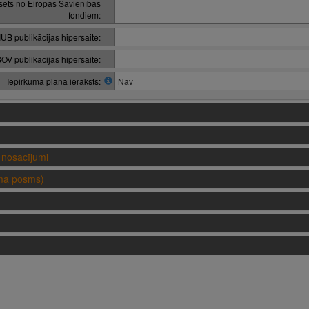
nsēts no Eiropas Savienības
fondiem:
IUB publikācijas hipersaite:
OV publikācijas hipersaite:
Iepirkuma plāna ieraksts:
Nav
nosacījumi
uma posms)