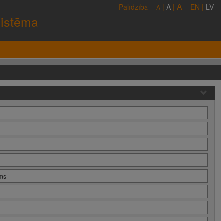
A
Palīdzība
|
A
|
EN
|
LV
A
sistēma
ums