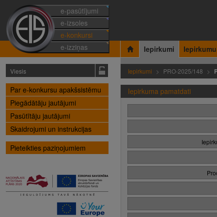
e-pasūtījumi
e-izsoles
e-konkursi
e-izziņas
Iepirkumi
Iepirkumu
Viesis
Iepirkumi
PRO-2025/148
Par e-konkursu apakšsistēmu
Iepirkuma pamatdati
Piegādātāju jautājumi
Pasūtītāju jautājumi
Skaidrojumi un instrukcijas
Iepir
Pieteikties paziņojumiem
Pro