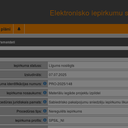
Elektronisko iepirkumu 
 plāni
Pamatdati
Iepirkuma statuss:
Līgums noslēgts
Izsludināts:
07.07.2025
kuma identifikācijas numurs:
PRO-2025/148
Iepirkuma nosaukums:
Materiālu iegāde projektu izpildei
cedūras juridiskais pamats:
Sabiedrisko pakalpojumu sniedzēju iepirkumu lik
Procedūras tips:
Neregulēts iepirkums
Iepirkuma profils:
SPSIL_NI