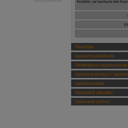
Norādiet, vai iepirkums tiek fina
ES
Pasūtītājs
Iepirkuma priekšmets
Piedāvājuma sagatavošanas 
Iepirkuma termiņi (1. iepirk
Iepirkuma daļas
Dokumenti (aktuālie)
Dokumenti (arhīvs)