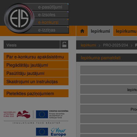
e-pasūtījumi
e-izsoles
e-konkursi
e-izziņas
Iepirkumi
Iepirkumu
Viesis
Iepirkumi
PRO-2025/204
Par e-konkursu apakšsistēmu
Iepirkuma pamatdati
Piegādātāju jautājumi
Pasūtītāju jautājumi
Skaidrojumi un instrukcijas
Iepir
Pieteikties paziņojumiem
Pro