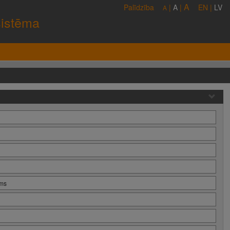
A
Palīdzība
|
A
|
EN
|
LV
A
sistēma
ums