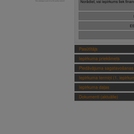
Norādiet, vai iepirkums tiek fina
ES
Pasūtītājs
Iepirkuma priekšmets
Piedāvājuma sagatavošanas 
Iepirkuma termiņi (1. iepirk
Iepirkuma daļas
Dokumenti (aktuālie)