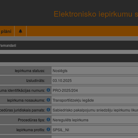
Elektronisko iepirkumu 
 plāni
Pamatdati
Iepirkuma statuss:
Noslēgts
Izsludināts:
03.10.2025
kuma identifikācijas numurs:
PRO-2025/204
Iepirkuma nosaukums:
Transportlīdzekļu iegāde
cedūras juridiskais pamats:
Sabiedrisko pakalpojumu sniedzēju iepirkumu lik
Procedūras tips:
Neregulēts iepirkums
Iepirkuma profils:
SPSIL_NI