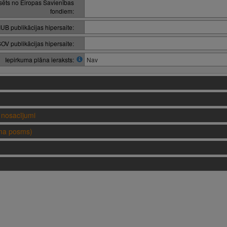
nsēts no Eiropas Savienības
fondiem:
IUB publikācijas hipersaite:
OV publikācijas hipersaite:
Iepirkuma plāna ieraksts:
Nav
nosacījumi
uma posms)