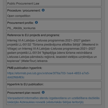
Public Procurement Law
Procedure / procurement:
Open competition
Procurement profile:
PIL_Atklāts_konkurss
Reference to EU projects and programs:
Interreg VI-A Latvijas–Lietuvas programmas 2021–2027 gadam
projektā LL-00132 “Tūrisma piedāvājuma attīstība Sēlijā” (Weekend in
Village) un Interreg VI-A Latvijas–Lietuvas programmas 2021–2027
gadam projektā LL-00134 "Ilgtspējīga ūdens tūrisma veicināšana
Lietuvas-Latvijas pārrobežu reģionā, iesaistot vietējos uzņēmējus un
kopienas" (WaterTour) ietvaros
PMB publication hyperlink:
https://eformsb.pvs.iub.gov.lv/show/3f76a703-1ee4-4853-a7e5-
ddd2ffdbf83c
Hyperlink to EU publication:
Procurement plan record:
Vienpadsmit informatīvo stendu izgatavošana un uzstādīšana dažādās
lokācijās Aizkraukles novadā (vēsturiskās Sēlijas teritorijā)