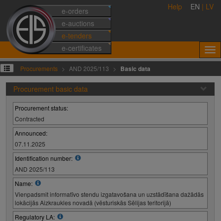
Help
EN
|
LV
e-orders
e-auctions
e-tenders
e-certificates
Procurements
AND 2025/113
Basic data
Procurement basic data
Procurement status:
Contracted
Announced:
07.11.2025
Identification number:
AND 2025/113
Name:
Vienpadsmit informatīvo stendu izgatavošana un uzstādīšana dažādās
lokācijās Aizkraukles novadā (vēsturiskās Sēlijas teritorijā)
Regulatory LA: