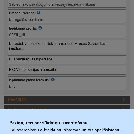
Sabiedrisko pakalpojumu sniedzēju iepirkumu likums
Procedūras tips:
Neregulēts iepirkums
Iepirkuma profils:
SPSIL_NI
Norādiet, vai iepirkums tiek finansēts no Eiropas Savienības
fondiem:
IUB publikācijas hipersaite:
ESOV publikācijas hipersaite:
Iepirkuma plāna ieraksts:
Nav
Pasūtītājs
Iepirkuma priekšmets
Piedāvājuma sagatavošanas nosacījumi
Paziņojums par sīkdatņu izmantošanu
Iepirkuma termiņi (1. iepirkuma posms)
Lai nodrošinātu e-iepirkumu sistēmas un tās apakšsistēmu