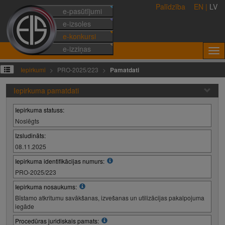
Palīdzība
EN
|
LV
e-pasūtījumi
e-izsoles
e-konkursi
e-izziņas
Iepirkumi
PRO-2025/223
Pamatdati
Iepirkuma pamatdati
Iepirkuma statuss:
Noslēgts
Izsludināts:
08.11.2025
Iepirkuma identifikācijas numurs:
PRO-2025/223
Iepirkuma nosaukums:
Bīstamo atkritumu savākšanas, izvešanas un utilizācijas pakalpojuma
iegāde
Procedūras juridiskais pamats: