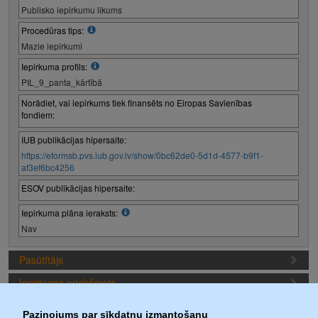
Publisko iepirkumu likums
Procedūras tips:
Mazie iepirkumi
Iepirkuma profils:
PIL_9_panta_kārtībā
Norādiet, vai iepirkums tiek finansēts no Eiropas Savienības
fondiem:
IUB publikācijas hipersaite:
https://eformsb.pvs.iub.gov.lv/show/0bc62de0-5d1d-4577-b9f1-
af3ef6bc4256
ESOV publikācijas hipersaite:
Iepirkuma plāna ieraksts:
Nav
Pasūtītājs
Iepirkuma priekšmets
Piedāvājuma sagatavošanas nosacījumi
Paziņojums par sīkdatņu izmantošanu