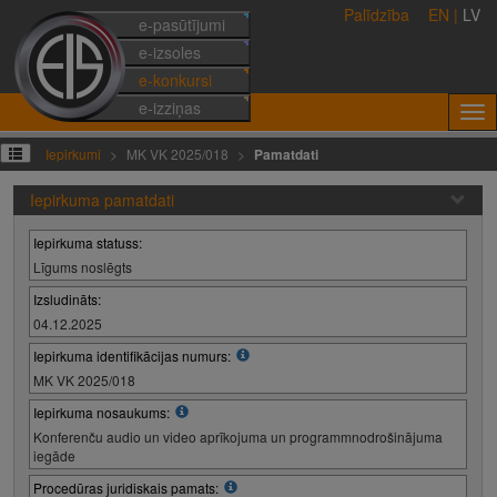
Palīdzība
EN
|
LV
e-pasūtījumi
e-izsoles
e-konkursi
e-izziņas
Iepirkumi
MK VK 2025/018
Pamatdati
Iepirkuma pamatdati
Iepirkuma statuss:
Līgums noslēgts
Izsludināts:
04.12.2025
Iepirkuma identifikācijas numurs:
MK VK 2025/018
Iepirkuma nosaukums:
Konferenču audio un video aprīkojuma un programmnodrošinājuma
iegāde
Procedūras juridiskais pamats: