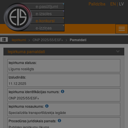
Palīdzība
EN
|
LV
e-pasūtījumi
e-izsoles
e-konkursi
e-izziņas
Iepirkumi
ONP 2025/55/ESF+
Pamatdati
Iepirkuma pamatdati
Iepirkuma statuss:
Līgums noslēgts
Izsludināts:
11.12.2025
Iepirkuma identifikācijas numurs:
ONP 2025/55/ESF+
Iepirkuma nosaukums:
Specializēta transportlīdzekļa iegāde
Procedūras juridiskais pamats:
Publisko iepirkumu likums