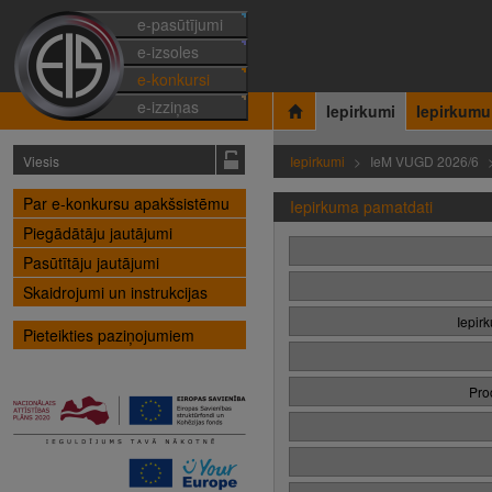
e-pasūtījumi
e-izsoles
e-konkursi
e-izziņas
Iepirkumi
Iepirkumu
Viesis
Iepirkumi
IeM VUGD 2026/6
Par e-konkursu apakšsistēmu
Iepirkuma pamatdati
Piegādātāju jautājumi
Pasūtītāju jautājumi
Skaidrojumi un instrukcijas
Iepir
Pieteikties paziņojumiem
Pro