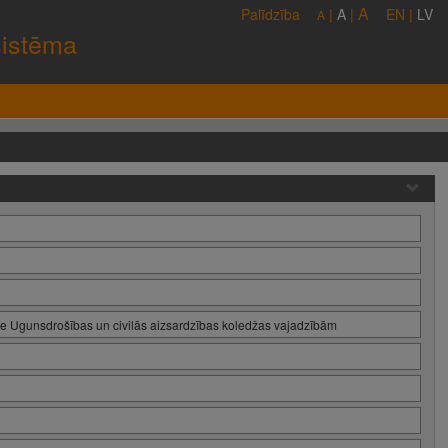
A
Palīdzība
|
A
|
EN
|
LV
A
sistēma
de Ugunsdrošības un civilās aizsardzības koledžas vajadzībām