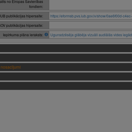
nsēts no Eiropas Savienības
fondiem:
IUB publikācijas hipersaite:
https://eformsb.pvs.iub.gov.lv/show/0ae6f00d-c4
OV publikācijas hipersaite:
Iepirkuma plāna ieraksts:
Ugunsdzēsēja glābēja vizuāli audiālās vides iegā
nosacījumi