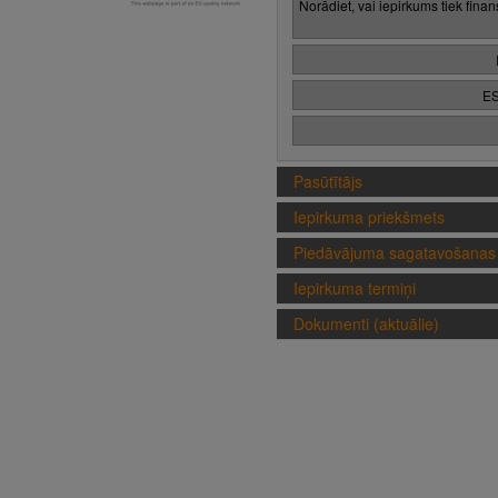
Norādiet, vai iepirkums tiek fina
ES
Pasūtītājs
Iepirkuma priekšmets
Piedāvājuma sagatavošanas 
Iepirkuma termiņi
Dokumenti (aktuālie)