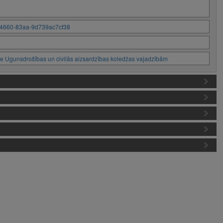
ec-4660-83aa-9d739ac7cf38
de Ugunsdrošības un civilās aizsardzības koledžas vajadzībām