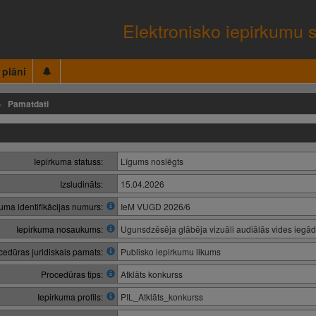
Elektronisko iepirkumu 
 plāni
Pamatdati
Iepirkuma statuss:
Līgums noslēgts
Izsludināts:
15.04.2026
kuma identifikācijas numurs:
IeM VUGD 2026/6
Iepirkuma nosaukums:
Ugunsdzēsēja glābēja vizuāli audiālās vides iegā
cedūras juridiskais pamats:
Publisko iepirkumu likums
Procedūras tips:
Atklāts konkurss
Iepirkuma profils:
PIL_Atklāts_konkurss