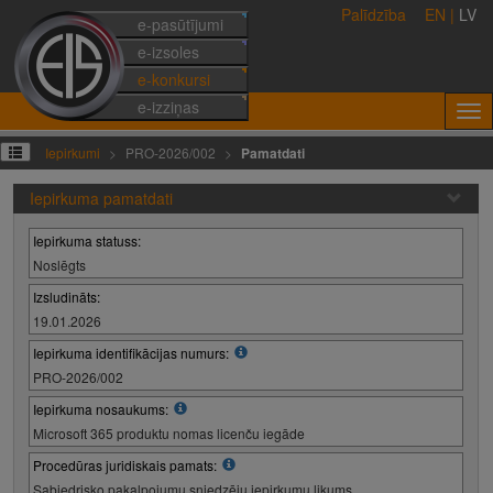
Palīdzība
EN
|
LV
e-pasūtījumi
e-izsoles
e-konkursi
e-izziņas
Iepirkumi
PRO-2026/002
Pamatdati
Iepirkuma pamatdati
Iepirkuma statuss:
Noslēgts
Izsludināts:
19.01.2026
Iepirkuma identifikācijas numurs:
PRO-2026/002
Iepirkuma nosaukums:
Microsoft 365 produktu nomas licenču iegāde
Procedūras juridiskais pamats:
Sabiedrisko pakalpojumu sniedzēju iepirkumu likums